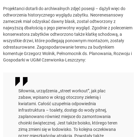
Projektanci dotarli do archiwalnych zdjęć posesji – dążyli więc do
odtworzenia historycznego wyglądu zabytku. Neorenesansowy
zameczek miał odzyskać dawny blask, został odtworzony z
najwyższą dbałością o jego pierwotny wygląd. Zgodnie z poleceniem
konserwatora zabytków odtworzono także klatkę schodową, a
wszystkie drzwi, które podlegają ponownym montażom, zostały
odrestaurowane. Zagospodarowanie terenu za budynkiem
komentuje Grzegorz Wolnik, Pełnomocnik ds. Planowania, Rozwoju i
Gospodarki w UGiM Czerwionka-Leszczyny:
Siłownia, urządzenia „street workout”, jak plac
zabaw, wpisano w okrąg otoczony zielenią i
kwiatami. Całość uzupełnia odpowiednia
infrastruktura – toalety, dostęp do wody pitnej,
zaplanowano również miejsce do zamontowania
choinki świątecznej. Jest także boisko, którego teren
zimą zmieni się w lodowisko. To kolejna oczekiwana
przez mieszkańców atrakcja. Powstały także