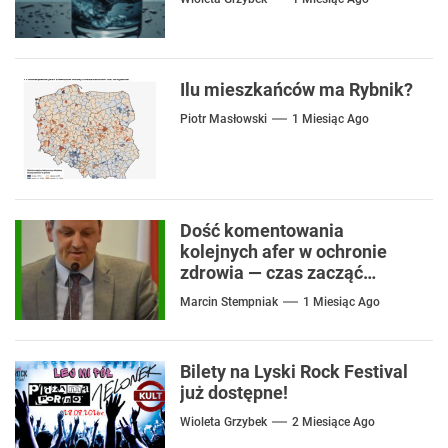
Ilu mieszkańców ma Rybnik?
Piotr Masłowski
1 Miesiąc Ago
Dość komentowania
kolejnych afer w ochronie
zdrowia — czas zacząć
mówić o rozwiązaniach
Marcin Stempniak
1 Miesiąc Ago
Bilety na Lyski Rock Festival
już dostępne!
Wioleta Grzybek
2 Miesiące Ago