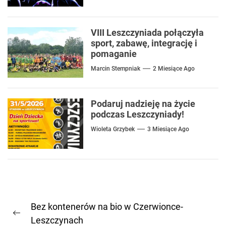
VIII Leszczyniada połączyła
sport, zabawę, integrację i
pomaganie
Marcin Stempniak
2 Miesiące Ago
Podaruj nadzieję na życie
podczas Leszczyniady!
Wioleta Grzybek
3 Miesiące Ago
Nawigacja
Bez kontenerów na bio w Czerwionce-
wpisu
Previous
Leszczynach