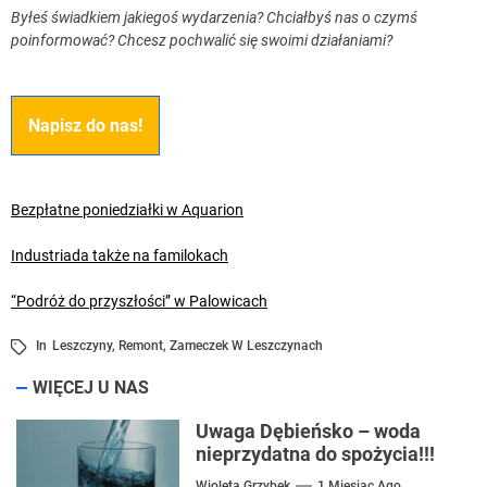
Byłeś świadkiem jakiegoś wydarzenia? Chciałbyś nas o czymś
poinformować? Chcesz pochwalić się swoimi działaniami?
Napisz do nas!
Bezpłatne poniedziałki w Aquarion
Industriada także na familokach
“Podróż do przyszłości” w Palowicach
In
Leszczyny
,
Remont
,
Zameczek W Leszczynach
WIĘCEJ U NAS
Uwaga Dębieńsko – woda
nieprzydatna do spożycia!!!
Wioleta Grzybek
1 Miesiąc Ago