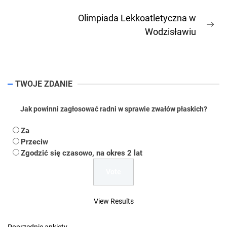
post:
Olimpiada Lekkoatletyczna w
Ne
Wodzisławiu
pos
TWOJE ZDANIE
Jak powinni zagłosować radni w sprawie zwałów płaskich?
Za
Przeciw
Zgodzić się czasowo, na okres 2 lat
View Results