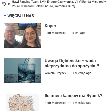
Hawi Rancing Team
,
SMK Enduro Czerwionka
,
V I VI Runda Mistrzostw
In
Polski I Pucharu Polski Enduro
,
Weronika Duraj
WIĘCEJ U NAS
Koper
Piotr Masłowski
5 Dni Ago
Uwaga Dębieńsko – woda
nieprzydatna do spożycia!!!
Wioleta Grzybek
1 Miesiąc Ago
Ilu mieszkańców ma Rybnik?
Piotr Masłowski
1 Miesiąc Ago