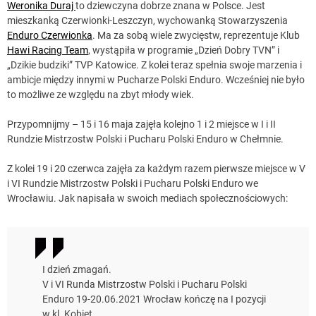
Weronika Duraj
to dziewczyna dobrze znana w Polsce. Jest
mieszkanką Czerwionki-Leszczyn, wychowanką Stowarzyszenia
Enduro Czerwionka
. Ma za sobą wiele zwycięstw, reprezentuje Klub
Hawi Racing Team
, wystąpiła w programie „Dzień Dobry TVN” i
„Dzikie budziki” TVP Katowice. Z kolei teraz spełnia swoje marzenia i
ambicje między innymi w Pucharze Polski Enduro. Wcześniej nie było
to możliwe ze względu na zbyt młody wiek.
Przypomnijmy – 15 i 16 maja zajęła kolejno 1 i 2 miejsce w I i II
Rundzie Mistrzostw Polski i Pucharu Polski Enduro w Chełmnie.
Z kolei 19 i 20 czerwca zajęła za każdym razem pierwsze miejsce w V
i VI Rundzie Mistrzostw Polski i Pucharu Polski Enduro we
Wrocławiu. Jak napisała w swoich mediach społecznościowych:
I dzień zmagań.
V i VI Runda Mistrzostw Polski i Pucharu Polski
Enduro 19-20.06.2021 Wrocław kończę na I pozycji
w kl. Kobiet.