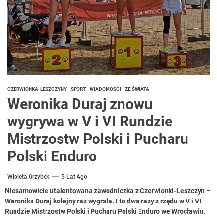
CZERWIONKA-LESZCZYNY
SPORT
WIADOMOŚCI
ZE ŚWIATA
Weronika Duraj znowu
wygrywa w V i VI Rundzie
Mistrzostw Polski i Pucharu
Polski Enduro
Wioleta Grzybek
5 Lat Ago
Niesamowicie utalentowana zawodniczka z Czerwionki-Leszczyn –
Weronika Duraj kolejny raz wygrała. I to dwa razy z rzędu w V i VI
Rundzie Mistrzostw Polski i Pucharu Polski Enduro we Wrocławiu.