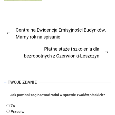
Nawigacja
Centralna Ewidencja Emisyjności Budynków.
wpisu
Previous
Mamy rok na spisanie
post:
Płatne staże i szkolenia dla
Ne
bezrobotnych z Czerwionki-Leszczyn
pos
TWOJE ZDANIE
Jak powinni zagłosować radni w sprawie zwałów płaskich?
Za
Przeciw