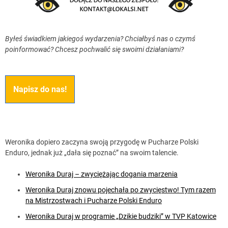
Byłeś świadkiem jakiegoś wydarzenia? Chciałbyś nas o czymś
poinformować? Chcesz pochwalić się swoimi działaniami?
Napisz do nas!
Weronika dopiero zaczyna swoją przygodę w Pucharze Polski
Enduro, jednak już „dała się poznać” na swoim talencie.
Weronika Duraj – zwyciężając dogania marzenia
Weronika Duraj znowu pojechała po zwycięstwo! Tym razem
na Mistrzostwach i Pucharze Polski Enduro
Weronika Duraj w programie „Dzikie budziki” w TVP Katowice