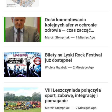
Dość komentowania
kolejnych afer w ochronie
zdrowia — czas zacząć
mówić o rozwiązaniach
Marcin Stempniak
1 Miesiąc Ago
Bilety na Lyski Rock Festival
już dostępne!
Wioleta Grzybek
2 Miesiące Ago
VIII Leszczyniada połączyła
sport, zabawę, integrację i
pomaganie
Marcin Stempniak
2 Miesiące Ago