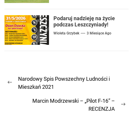
Podaruj nadzieję na życie
podczas Leszczyniady!
Wioleta Grzybek
3 Miesiące Ago
Nawigacja
Narodowy Spis Powszechny Ludności i
wpisu
Previous
Mieszkań 2021
post:
Marcin Modrzewski – „Pilot F-16” –
Ne
RECENZJA
pos