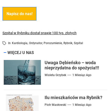
Napisz do nas!
Szpital w Rybniku dostał prawie 100 tys. złotych
In
Kardiologia
,
Ordynator
,
Porozumienie
,
Rybnik
,
Szpital
WIĘCEJ U NAS
Uwaga Dębieńsko – woda
nieprzydatna do spożycia!!!
Wioleta Grzybek
1 Miesiąc Ago
Ilu mieszkańców ma Rybnik?
Piotr Masłowski
1 Miesiąc Ago