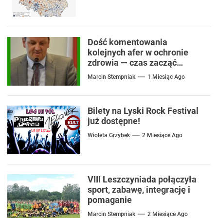
Dość komentowania
kolejnych afer w ochronie
zdrowia — czas zacząć
mówić o rozwiązaniach
Marcin Stempniak
1 Miesiąc Ago
Bilety na Lyski Rock Festival
już dostępne!
Wioleta Grzybek
2 Miesiące Ago
VIII Leszczyniada połączyła
sport, zabawę, integrację i
pomaganie
Marcin Stempniak
2 Miesiące Ago