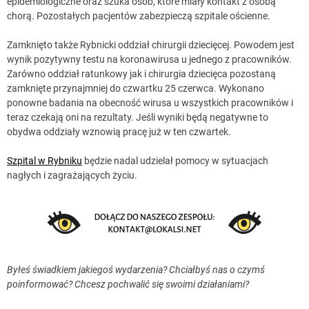
epidemiologiczne oraz szuka osób, które miały kontakt z osobą
chorą. Pozostałych pacjentów zabezpieczą szpitale ościenne.
Zamknięto także Rybnicki oddział chirurgii dziecięcej. Powodem jest
wynik pozytywny testu na koronawirusa u jednego z pracowników.
Zarówno oddział ratunkowy jak i chirurgia dziecięca pozostaną
zamknięte przynajmniej do czwartku 25 czerwca. Wykonano
ponowne badania na obecność wirusa u wszystkich pracowników i
teraz czekają oni na rezultaty. Jeśli wyniki będą negatywne to
obydwa oddziały wznowią pracę już w ten czwartek.
Szpital w Rybniku
będzie nadal udzielał pomocy w sytuacjach
nagłych i zagrażających życiu.
Byłeś świadkiem jakiegoś wydarzenia? Chciałbyś nas o czymś
poinformować? Chcesz pochwalić się swoimi działaniami?