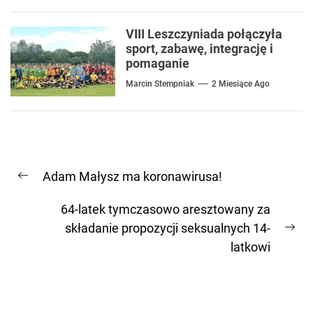
VIII Leszczyniada połączyła
sport, zabawę, integrację i
pomaganie
Marcin Stempniak
2 Miesiące Ago
Nawigacja
Adam Małysz ma koronawirusa!
wpisu
Previous
post:
64-latek tymczasowo aresztowany za
składanie propozycji seksualnych 14-
Ne
latkowi
pos