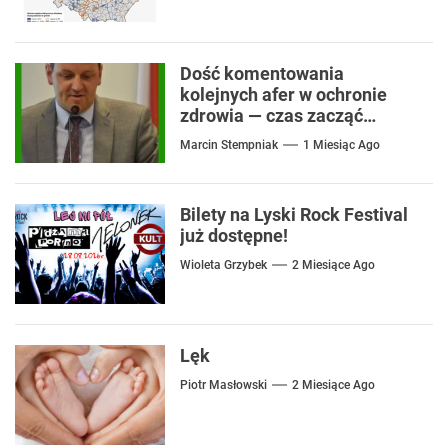
Dość komentowania
kolejnych afer w ochronie
zdrowia — czas zacząć
mówić o rozwiązaniach
Marcin Stempniak
1 Miesiąc Ago
Bilety na Lyski Rock Festival
już dostępne!
Wioleta Grzybek
2 Miesiące Ago
Lęk
Piotr Masłowski
2 Miesiące Ago