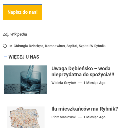
Napisz do nas!
Zdj. Wikipedia
In
Chirurgia Dziecięca
,
Koronawirus
,
Szpital
,
Szpital W Rybniku
WIĘCEJ U NAS
Uwaga Dębieńsko – woda
nieprzydatna do spożycia!!!
Wioleta Grzybek
1 Miesiąc Ago
Ilu mieszkańców ma Rybnik?
Piotr Masłowski
1 Miesiąc Ago