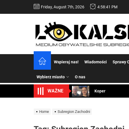
Skip
Friday, August 7th, 2026
4:58:43 PM
to
the
content
Dość komentowania
Wspieraj nas!
Wiadomości
Sprawy C
Koper – część 2.
Wybierz miasto
O nas
Koper
WAŻNE
Uwaga Dębieńsko –
Ilu mieszkańców m
Home
Subregion Zachodni
Dość komentowania