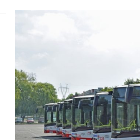
 woda nieprzydatna do spożycia!!!
a Rybnik?
 kolejnych afer w ochronie zdrowia — czas zacząć mówić o rozwiązan