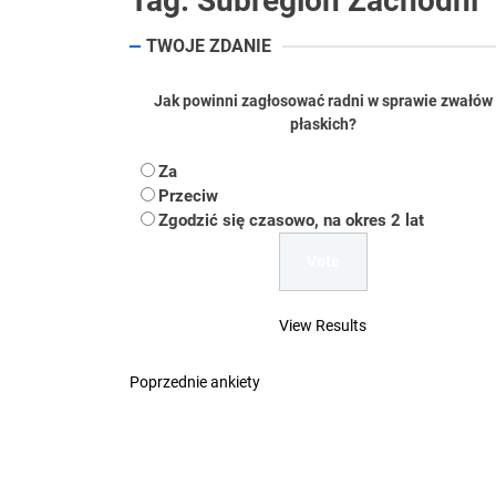
Tag:
Subregion Zachodni
Koper – część 2.
TWOJE ZDANIE
Koper
Jak powinni zagłosować radni w sprawie zwałów
Uwaga Dębieńsko –
płaskich?
Ilu mieszkańców m
Za
Przeciw
Dość komentowania
Zgodzić się czasowo, na okres 2 lat
View Results
Poprzednie ankiety