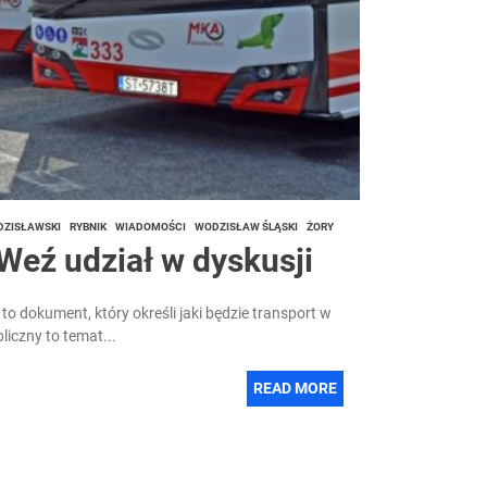
DZISŁAWSKI
RYBNIK
WIADOMOŚCI
WODZISŁAW ŚLĄSKI
ŻORY
Weź udział w dyskusji
o dokument, który określi jaki będzie transport w
iczny to temat...
READ MORE