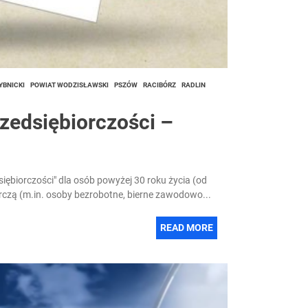
YBNICKI
POWIAT WODZISŁAWSKI
PSZÓW
RACIBÓRZ
RADLIN
zedsiębiorczości –
siębiorczości" dla osób powyżej 30 roku życia (od
rczą (m.in. osoby bezrobotne, bierne zawodowo...
READ MORE