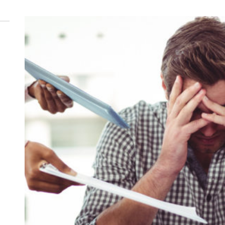
 woda nieprzydatna do spożycia!!!
a Rybnik?
 kolejnych afer w ochronie zdrowia — czas zacząć mówić o rozwiązan