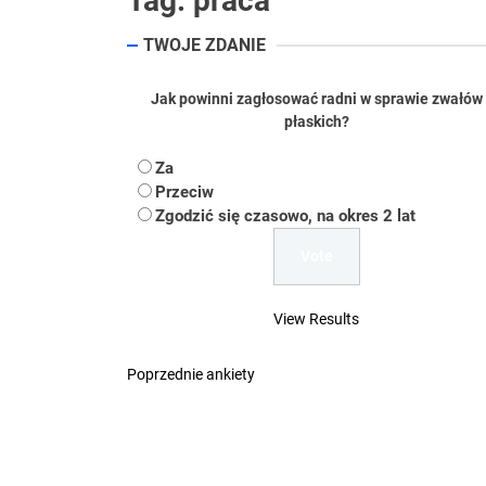
Tag:
praca
Koper – część 2.
TWOJE ZDANIE
Koper
Jak powinni zagłosować radni w sprawie zwałów
Uwaga Dębieńsko –
płaskich?
Ilu mieszkańców m
Za
Przeciw
Dość komentowania
Zgodzić się czasowo, na okres 2 lat
View Results
Poprzednie ankiety