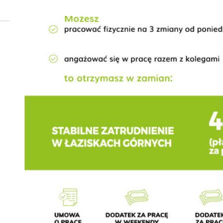
 woda nieprzydatna do spożycia!!!
a Rybnik?
 kolejnych afer w ochronie zdrowia — czas zacząć mówić o rozwiązan