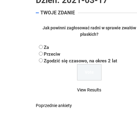
Dzień:
2021-03-17
Koper – część 2.
TWOJE ZDANIE
Koper
Jak powinni zagłosować radni w sprawie zwałów
Uwaga Dębieńsko –
płaskich?
Ilu mieszkańców m
Za
Przeciw
Dość komentowania
Zgodzić się czasowo, na okres 2 lat
View Results
Poprzednie ankiety