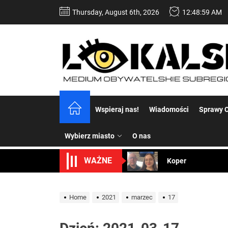
Skip
Thursday, August 6th, 2026
12:49:00 AM
to
the
content
Dość komentowania
Wspieraj nas!
Wiadomości
Sprawy C
Koper – część 2.
Wybierz miasto
O nas
Koper
WAŻNE
Uwaga Dębieńsko –
Ilu mieszkańców m
Home
2021
marzec
17
Dość komentowania