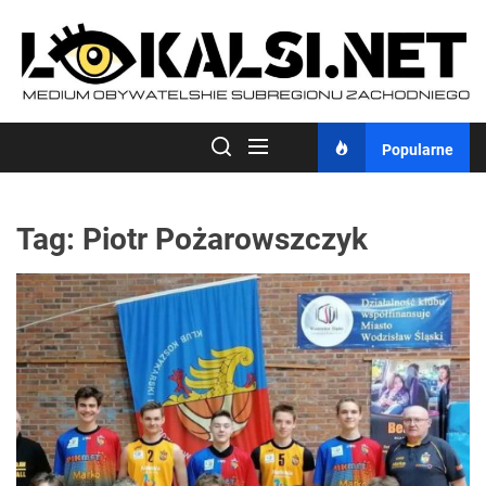
Skip
to
the
content
Popularne
Tag:
Piotr Pożarowszczyk