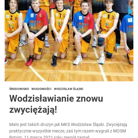
ŚRODOWISKO
WIADOMOŚCI
WODZISŁAW ŚLĄSKI
Wodzisławianie znowu
zwyciężają!
Mało jest takich drużyn jak MKS Wodzisław Śląski. Zwyciężają
praktycznie wszystkie mecze, zaś tym razem wygrali z MOSM
Bytom. 11 marca 2021 roku zespół zagrał...