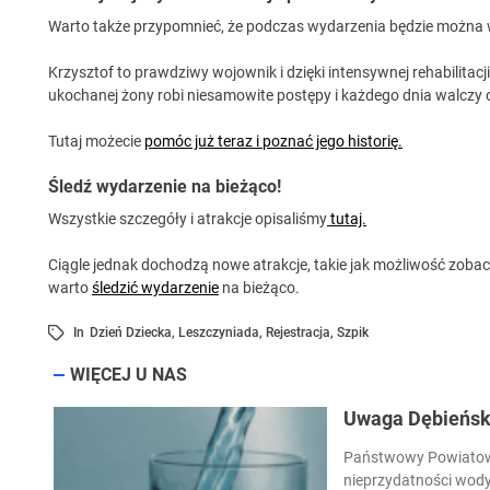
Warto także przypomnieć, że podczas wydarzenia będzie można 
Krzysztof to prawdziwy wojownik i dzięki intensywnej rehabilitacj
ukochanej żony robi niesamowite postępy i każdego dnia walczy
Tutaj możecie
pomóc już teraz i poznać jego historię.
Śledź wydarzenie na bieżąco!
Wszystkie szczegóły i atrakcje opisaliśmy
tutaj.
Ciągle jednak dochodzą nowe atrakcje, takie jak możliwość zoba
warto
śledzić wydarzenie
na bieżąco.
In
Dzień Dziecka
,
Leszczyniada
,
Rejestracja
,
Szpik
WIĘCEJ U NAS
Uwaga Dębieńsko
Państwowy Powiatowy
nieprzydatności wody