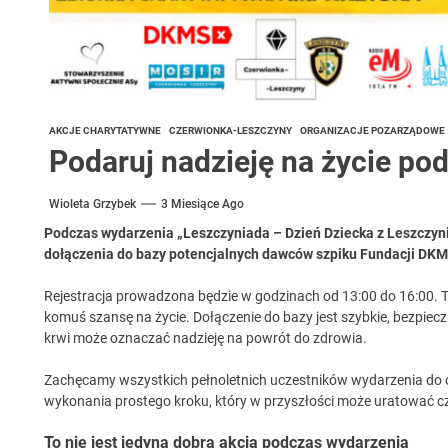
AKCJE CHARYTATYWNE
CZERWIONKA-LESZCZYNY
ORGANIZACJE POZARZĄDOWE
Podaruj nadzieję na życie po
Wioleta Grzybek
3 Miesiące Ago
Podczas wydarzenia „Leszczyniada – Dzień Dziecka z Leszczyni
dołączenia do bazy potencjalnych dawców szpiku Fundacji DKM
Rejestracja prowadzona będzie w godzinach od 13:00 do 16:00. To
komuś szansę na życie. Dołączenie do bazy jest szybkie, bezpiec
krwi może oznaczać nadzieję na powrót do zdrowia.
Zachęcamy wszystkich pełnoletnich uczestników wydarzenia do 
wykonania prostego kroku, który w przyszłości może uratować cz
To nie jest jedyna dobra akcja podczas wydarzenia