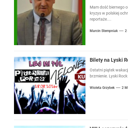
Mam dość biernego ob
kryzys w polskiej och
reportaże....
Marcin Stempniak
2
Bilety na Lyski 
Ostatni piątek wakacj
brzmienie. Lyski Rock 
Wioleta Grzybek
2 M