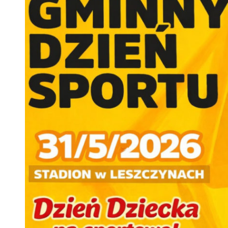
 woda nieprzydatna do spożycia!!!
a Rybnik?
 kolejnych afer w ochronie zdrowia — czas zacząć mówić o rozwiązan