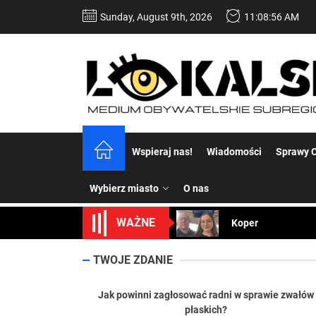
Skip
Sunday, August 9th, 2026
11:08:57 AM
to
the
content
Dość komentowania
Wspieraj nas!
Wiadomości
Sprawy C
Koper – część 2.
Wybierz miasto
O nas
Koper
WAŻNE
Uwaga Dębieńsko –
Ilu mieszkańców m
TWOJE ZDANIE
Dość komentowania
Jak powinni zagłosować radni w sprawie zwałów
płaskich?