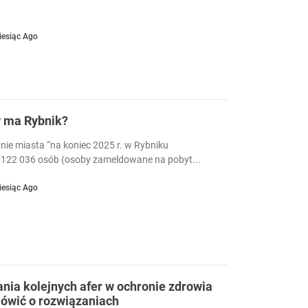
iesiąc Ago
w ma Rybnik?
nie miasta “na koniec 2025 r. w Rybniku
122 036 osób (osoby zameldowane na pobyt...
iesiąc Ago
ia kolejnych afer w ochronie zdrowia
ówić o rozwiązaniach