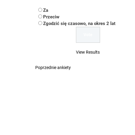
Koper – część 2.
Za
Koper
Przeciw
Zgodzić się czasowo, na okres 2 lat
Uwaga Dębieńsko –
Ilu mieszkańców m
View Results
Dość komentowania
Poprzednie ankiety