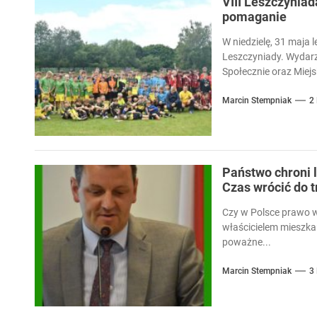
VIII Leszczyniad
pomaganie
W niedzielę, 31 maja l
Leszczyniady. Wydarz
Społecznie oraz Miejsk
Marcin Stempniak
2
Państwo chroni l
Czas wrócić do 
Czy w Polsce prawo 
właścicielem mieszka
poważne...
Marcin Stempniak
3