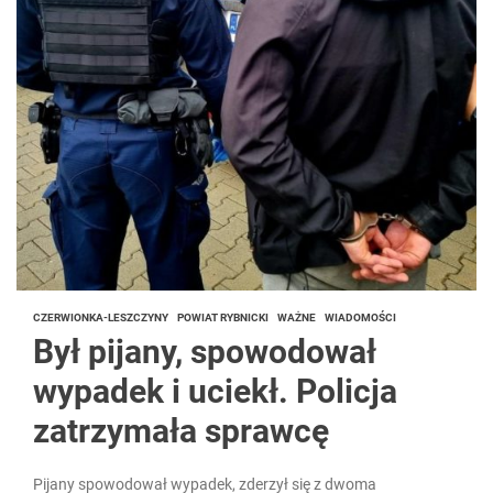
CZERWIONKA-LESZCZYNY
POWIAT RYBNICKI
WAŻNE
WIADOMOŚCI
Był pijany, spowodował
wypadek i uciekł. Policja
zatrzymała sprawcę
Pijany spowodował wypadek, zderzył się z dwoma