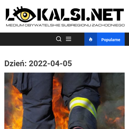
Skip
to
the
content
Popularne
Dzień:
2022-04-05