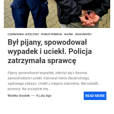
CZERWIONKA-LESZCZYNY
POWIAT RYBNICKI
WAŻNE
WIADOMOŚCI
Był pijany, spowodował
wypadek i uciekł. Policja
zatrzymała sprawcę
Pijany spowodował wypadek, zderzył się z dwoma
samochodami i uciekł. Kierował mimo dwukrotnego,
sądowego zakazu. Uciekł z miejsca zdarzenia. Nie udzielił
pomocy. Na szczęście ma...
READ MORE
Wioleta Grzybek
4 Lata Ago