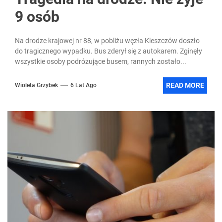
9 osób
Na drodze krajowej nr 88, w pobliżu węzła Kleszczów doszło
do tragicznego wypadku. Bus zderył się z autokarem. Zginęły
wszystkie osoby podróżujące busem, rannych zostało...
READ MORE
Wioleta Grzybek
6 Lat Ago