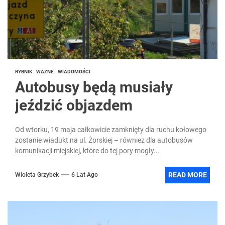
RYBNIK
WAŻNE
WIADOMOŚCI
Autobusy będą musiały
jeździć objazdem
Od wtorku, 19 maja całkowicie zamknięty dla ruchu kołowego
zostanie wiadukt na ul. Żorskiej – również dla autobusów
komunikacji miejskiej, które do tej pory mogły...
READ MORE
Wioleta Grzybek
6 Lat Ago