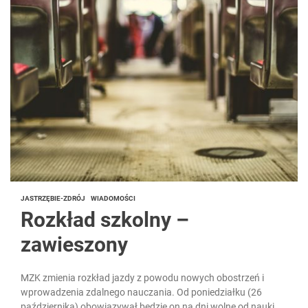
JASTRZĘBIE-ZDRÓJ
WIADOMOŚCI
Rozkład szkolny –
zawieszony
MZK zmienia rozkład jazdy z powodu nowych obostrzeń i
wprowadzenia zdalnego nauczania. Od poniedziałku (26
października) obowiązywał będzie on na dni wolne od nauki