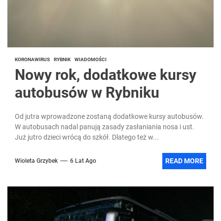
KORONAWIRUS
RYBNIK
WIADOMOŚCI
Nowy rok, dodatkowe kursy
autobusów w Rybniku
Od jutra wprowadzone zostaną dodatkowe kursy autobusów.
W autobusach nadal panują zasady zasłaniania nosa i ust.
Już jutro dzieci wrócą do szkół. Dlatego też w...
READ MORE
Wioleta Grzybek
6 Lat Ago