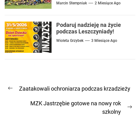
Marcin Stempniak
2 Miesiące Ago
Podaruj nadzieję na życie
podczas Leszczyniady!
Wioleta Grzybek
3 Miesiące Ago
Nawigacja
Zaatakowali ochroniarza podczas krzadzieży
wpisu
Previous
post:
MZK Jastrzębie gotowe na nowy rok
Ne
szkolny
pos