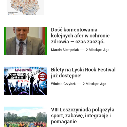
Dość komentowania
kolejnych afer w ochronie
zdrowia — czas zacząć
mówić o rozwiązaniach
Marcin Stempniak
2 Miesiące Ago
Bilety na Lyski Rock Festival
już dostępne!
Wioleta Grzybek
2 Miesiące Ago
VIII Leszczyniada połączyła
sport, zabawę, integrację i
pomaganie