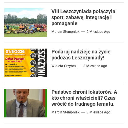
VIII Leszczyniada połączyła
sport, zabawę, integrację i
pomaganie
Marcin Stempniak
2 Miesiące Ago
Podaruj nadzieję na życie
podczas Leszczyniady!
Wioleta Grzybek
3 Miesiące Ago
Państwo chroni lokatorów. A
kto chroni właścicieli? Czas
wrócić do trudnego tematu.
Marcin Stempniak
3 Miesiące Ago