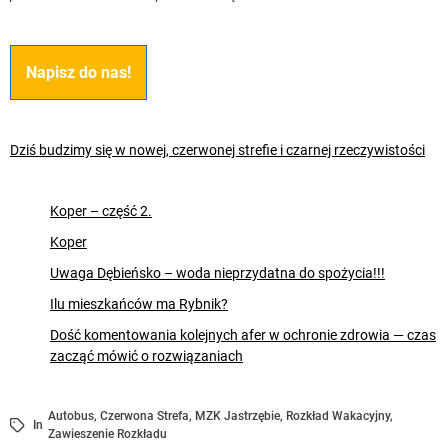
Napisz do nas!
Dziś budzimy się w nowej, czerwonej strefie i czarnej rzeczywistości
Koper – część 2.
Koper
Uwaga Dębieńsko – woda nieprzydatna do spożycia!!!
Ilu mieszkańców ma Rybnik?
Dość komentowania kolejnych afer w ochronie zdrowia — czas
zacząć mówić o rozwiązaniach
Autobus
,
Czerwona Strefa
,
MZK Jastrzębie
,
Rozkład Wakacyjny
,
In
Zawieszenie Rozkładu