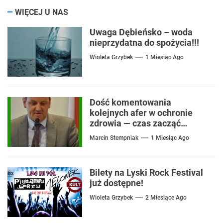
WIĘCEJ U NAS
Uwaga Dębieńsko – woda
nieprzydatna do spożycia!!!
Wioleta Grzybek
1 Miesiąc Ago
Dość komentowania
kolejnych afer w ochronie
zdrowia — czas zacząć
mówić o rozwiązaniach
Marcin Stempniak
1 Miesiąc Ago
Bilety na Lyski Rock Festival
już dostępne!
Wioleta Grzybek
2 Miesiące Ago