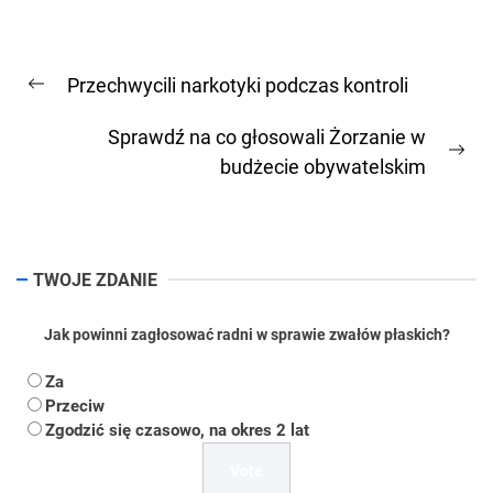
Nawigacja
Przechwycili narkotyki podczas kontroli
wpisu
Previous
post:
Sprawdź na co głosowali Żorzanie w
Ne
budżecie obywatelskim
pos
TWOJE ZDANIE
Jak powinni zagłosować radni w sprawie zwałów płaskich?
Za
Przeciw
Zgodzić się czasowo, na okres 2 lat