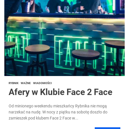
RYBNIK
WAŻNE
WIADOMOŚCI
Afery w Klubie Face 2 Face
Od minionego weekendu mieszkańcy Rybnika nie mogą
narzekać na nudę. W nocy z piątku na sobotę doszło do
zamieszek pod klubem Face 2 Face w...