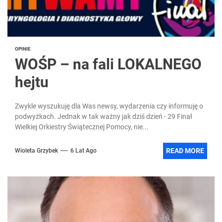
OPINIE
WOŚP – na fali LOKALNEGO
hejtu
Zwykle wyszukuję dla Was newsy, wydarzenia czy informuję o
podwyżkach. Jednak w tak ważny jak dziś dzień - 29 Finał
Wielkiej Orkiestry Świątecznej Pomocy, nie...
READ MORE
Wioleta Grzybek
6 Lat Ago