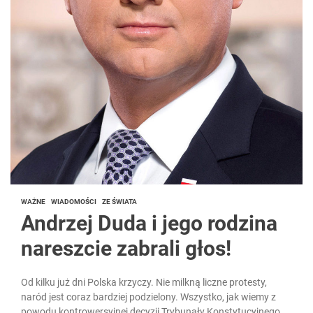
WAŻNE
WIADOMOŚCI
ZE ŚWIATA
Andrzej Duda i jego rodzina
nareszcie zabrali głos!
Od kilku już dni Polska krzyczy. Nie milkną liczne protesty,
naród jest coraz bardziej podzielony. Wszystko, jak wiemy z
powodu kontrowersyjnej decyzji Trybunały Konstytucyjnego,