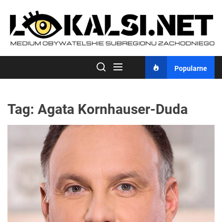
Skip
to
the
content
Popularne
Tag:
Agata Kornhauser-Duda