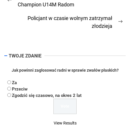
wpisu
Previous
Champion U14M Radom
post:
Policjant w czasie wolnym zatrzymał
Ne
złodzieja
pos
TWOJE ZDANIE
Jak powinni zagłosować radni w sprawie zwałów płaskich?
Za
Przeciw
Zgodzić się czasowo, na okres 2 lat
View Results