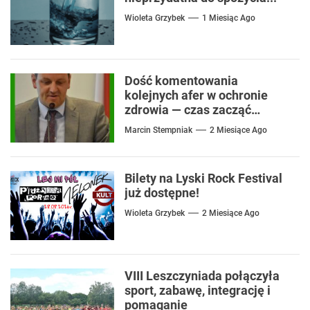
Wioleta Grzybek
1 Miesiąc Ago
Dość komentowania
kolejnych afer w ochronie
zdrowia — czas zacząć
mówić o rozwiązaniach
Marcin Stempniak
2 Miesiące Ago
Bilety na Lyski Rock Festival
już dostępne!
Wioleta Grzybek
2 Miesiące Ago
VIII Leszczyniada połączyła
sport, zabawę, integrację i
pomaganie