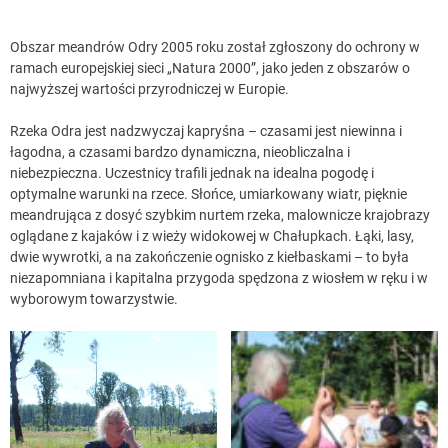
Obszar meandrów Odry 2005 roku został zgłoszony do ochrony w
ramach europejskiej sieci „Natura 2000”, jako jeden z obszarów o
najwyższej wartości przyrodniczej w Europie.
Rzeka Odra jest nadzwyczaj kapryśna – czasami jest niewinna i
łagodna, a czasami bardzo dynamiczna, nieobliczalna i
niebezpieczna. Uczestnicy trafili jednak na idealna pogodę i
optymalne warunki na rzece. Słońce, umiarkowany wiatr, pięknie
meandrująca z dosyć szybkim nurtem rzeka, malownicze krajobrazy
oglądane z kajaków i z wieży widokowej w Chałupkach. Łąki, lasy,
dwie wywrotki, a na zakończenie ognisko z kiełbaskami – to była
niezapomniana i kapitalna przygoda spędzona z wiosłem w ręku i w
wyborowym towarzystwie.