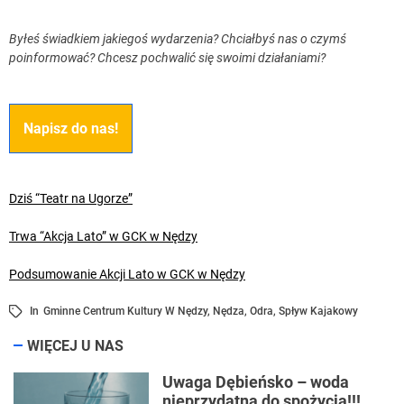
Byłeś świadkiem jakiegoś wydarzenia? Chciałbyś nas o czymś
poinformować? Chcesz pochwalić się swoimi działaniami?
Napisz do nas!
Dziś “Teatr na Ugorze”
Trwa “Akcja Lato” w GCK w Nędzy
Podsumowanie Akcji Lato w GCK w Nędzy
In
Gminne Centrum Kultury W Nędzy
,
Nędza
,
Odra
,
Spływ Kajakowy
WIĘCEJ U NAS
Uwaga Dębieńsko – woda
nieprzydatna do spożycia!!!