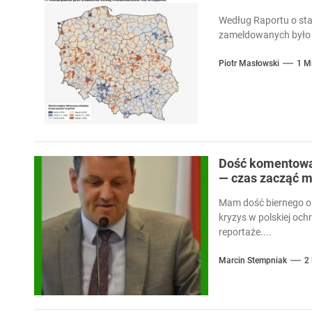
Według Raportu o sta
zameldowanych było 
Piotr Masłowski
1 M
Dość komentowan
— czas zacząć m
Mam dość biernego ob
kryzys w polskiej och
reportaże....
Marcin Stempniak
2