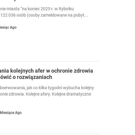
nie miasta “na koniec 2025 r. w Rybniku
122 036 osób (osoby zameldowane na pobyt...
iesiąc Ago
ia kolejnych afer w ochronie zdrowia
ówić o rozwiązaniach
serwowania, jak co kilka tygodni wybucha kolejny
ronie zdrowia. Kolejne afery. Kolejne dramatyczne
 Miesiące Ago