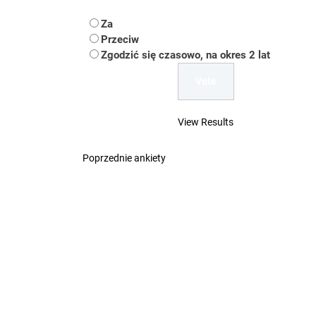
Koper – część 2.
Za
Koper
Przeciw
Zgodzić się czasowo, na okres 2 lat
Uwaga Dębieńsko –
Ilu mieszkańców m
View Results
Dość komentowania
Poprzednie ankiety