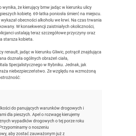
wynika, że kierujący bmw jadąc w kierunku ulicy
 pieszych kobietę. 69-latka poniosła śmierć na miejscu.
e wykazał obecności alkoholu we krwi. Na czas trwania
okowany. W konsekwencji zaistniałych okoliczności,
licjanci ustalają teraz szczegółowe przyczyny oraz
a starsza kobieta.
cy renault, jadąc w kierunku Gliwic, potrącił znajdująca
ana doznała ogólnych obrażeń ciała,
ala Specjalistycznego w Rybniku. Jednak, jak
 zagraża niebezpieczeństwo. Ze względu na wzmożoną
ostrożność:
ędkości do panujących warunków drogowych i
mi dla pieszych. Apel o rozwagę kierujemy
icznych wypadków drogowych o tej porze roku
. Przypominamy o noszeniu
owy, aby zostać zauważonym już z