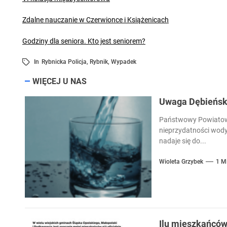
Zdalne nauczanie w Czerwionce i Książenicach
Godziny dla seniora. Kto jest seniorem?
In
Rybnicka Policja
,
Rybnik
,
Wypadek
WIĘCEJ U NAS
Uwaga Dębieńsko
Państwowy Powiatowy
nieprzydatności wody
nadaje się do...
Wioleta Grzybek
1 M
Ilu mieszkańcó