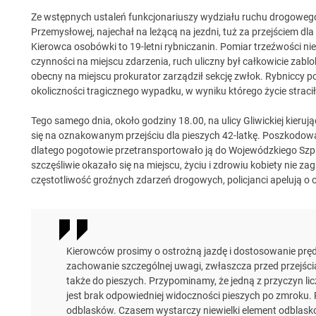
Ze wstępnych ustaleń funkcjonariuszy wydziału ruchu drogowego 
Przemysłowej, najechał na leżącą na jezdni, tuż za przejściem dla
Kierowca osobówki to 19-letni rybniczanin. Pomiar trzeźwości ni
czynności na miejscu zdarzenia, ruch uliczny był całkowicie zabl
obecny na miejscu prokurator zarządził sekcję zwłok. Rybniccy po
okoliczności tragicznego wypadku, w wyniku którego życie stracił
Tego samego dnia, około godziny 18.00, na ulicy Gliwickiej kierują
się na oznakowanym przejściu dla pieszych 42-latkę. Poszkodow
dlatego pogotowie przetransportowało ją do Wojewódzkiego Szpit
szczęśliwie okazało się na miejscu, życiu i zdrowiu kobiety nie
częstotliwość groźnych zdarzeń drogowych, policjanci apelują o 
Kierowców prosimy o ostrożną jazdę i dostosowanie pr
zachowanie szczególnej uwagi, zwłaszcza przed przejścia
także do pieszych. Przypominamy, że jedną z przyczyn l
jest brak odpowiedniej widoczności pieszych po zmroku
odblasków. Czasem wystarczy niewielki element odblask