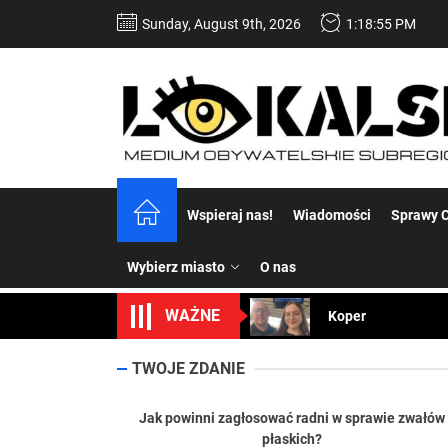
Skip
Sunday, August 9th, 2026
1:18:56 PM
to
the
content
Dość komentowania
Wspieraj nas!
Wiadomości
Sprawy C
Koper – część 2.
Wybierz miasto
O nas
Koper
WAŻNE
Uwaga Dębieńsko –
Ilu mieszkańców m
TWOJE ZDANIE
Dość komentowania
Jak powinni zagłosować radni w sprawie zwałów
płaskich?