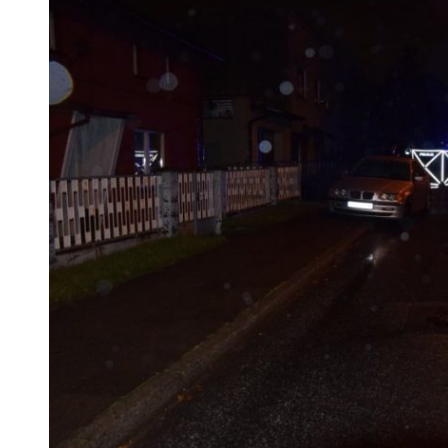
 woda nieprzydatna do spożycia!!!
a Rybnik?
 kolejnych afer w ochronie zdrowia — czas zacząć mówić o rozwiązan