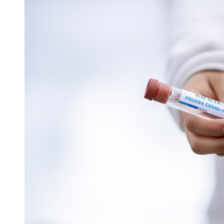
 woda nieprzydatna do spożycia!!!
a Rybnik?
 kolejnych afer w ochronie zdrowia — czas zacząć mówić o rozwiązan