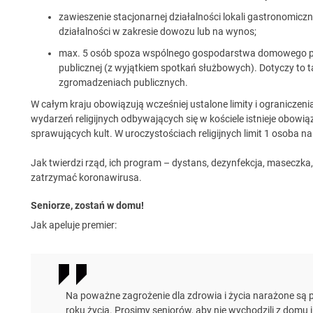
zawieszenie stacjonarnej działalności lokali gastronomicz
działalności w zakresie dowozu lub na wynos;
max. 5 osób spoza wspólnego gospodarstwa domowego pod
publicznej (z wyjątkiem spotkań służbowych). Dotyczy to
zgromadzeniach publicznych.
W całym kraju obowiązują wcześniej ustalone limity i ograniczenia
wydarzeń religijnych odbywających się w kościele istnieje obowi
sprawujących kult. W uroczystościach religijnych limit 1 osoba na
Jak twierdzi rząd, ich program – dystans, dezynfekcja, maseczka,
zatrzymać koronawirusa.
Seniorze, zostań w domu!
Jak apeluje premier:
Na poważne zagrożenie dla zdrowia i życia narażone są 
roku życia. Prosimy seniorów, aby nie wychodzili z domu i 