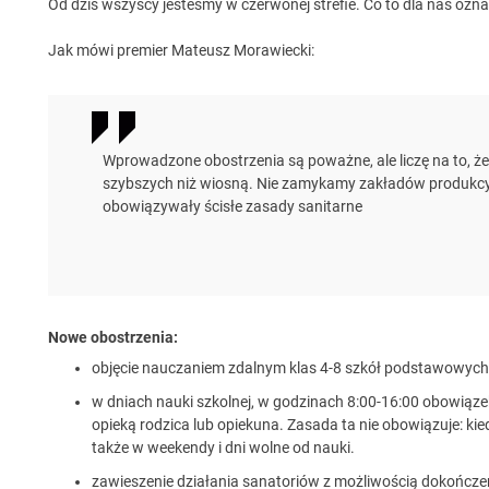
Od dziś wszyscy jesteśmy w czerwonej strefie. Co to dla nas ozn
Jak mówi premier Mateusz Morawiecki:
Wprowadzone obostrzenia są poważne, ale liczę na to, 
szybszych niż wiosną. Nie zamykamy zakładów produkcyj
obowiązywały ścisłe zasady sanitarne
Nowe obostrzenia:
objęcie nauczaniem zdalnym klas 4-8 szkół podstawowych 
w dniach nauki szkolnej, w godzinach 8:00-16:00 obowiązek
opieką rodzica lub opiekuna. Zasada ta nie obowiązuje: kied
także w weekendy i dni wolne od nauki.
zawieszenie działania sanatoriów z możliwością dokończe