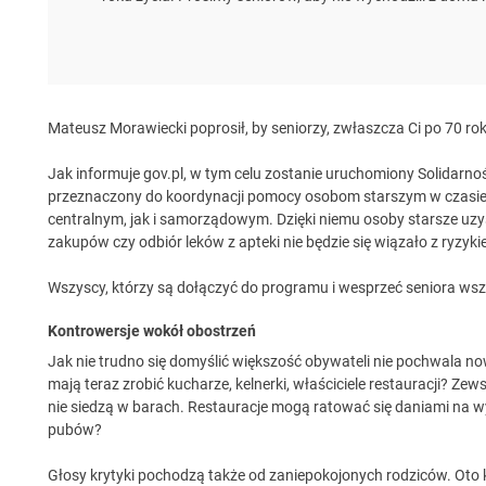
Mateusz Morawiecki poprosił, by seniorzy, zwłaszcza Ci po 70 ro
Jak informuje gov.pl, w tym celu zostanie uruchomiony Solidar
przeznaczony do koordynacji pomocy osobom starszym w czasie 
centralnym, jak i samorządowym. Dzięki niemu osoby starsze uzy
zakupów czy odbiór leków z apteki nie będzie się wiązało z ryzy
Wszyscy, którzy są dołączyć do programu i wesprzeć seniora wsze
Kontrowersje wokół obostrzeń
Jak nie trudno się domyślić większość obywateli nie pochwala n
mają teraz zrobić kucharze, kelnerki, właściciele restauracji? Zew
nie siedzą w barach. Restauracje mogą ratować się daniami na wy
pubów?
Głosy krytyki pochodzą także od zaniepokojonych rodziców. Oto