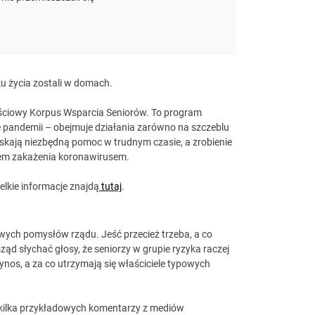
ku życia zostali w domach.
nościowy Korpus Wsparcia Seniorów. To program
pandemii – obejmuje działania zarówno na szczeblu
skają niezbędną pomoc w trudnym czasie, a zrobienie
kiem zakażenia koronawirusem.
lkie informacje znajdą
tutaj
.
owych pomysłów rządu. Jeść przecież trzeba, a co
sząd słychać głosy, że seniorzy w grupie ryzyka raczej
nos, a za co utrzymają się właściciele typowych
 kilka przykładowych komentarzy z mediów