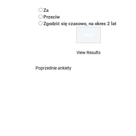
Koper – część 2.
Za
Koper
Przeciw
Zgodzić się czasowo, na okres 2 lat
Uwaga Dębieńsko –
Ilu mieszkańców m
View Results
Dość komentowania
Poprzednie ankiety