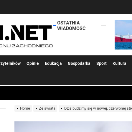
OSTATNIA
lokalsi.net
WIADOMOŚĆ
 kolejnych afer w ochronie zdrowia — czas zacząć mówić o rozwiązan
zytelników
Opinie
Edukacja
Gospodarka
Sport
Kultura
 woda nieprzydatna do spożycia!!!
a Rybnik?
Home
Ze świata
Dziś budzimy się w nowej, czerwonej stre
 kolejnych afer w ochronie zdrowia — czas zacząć mówić o rozwiązan