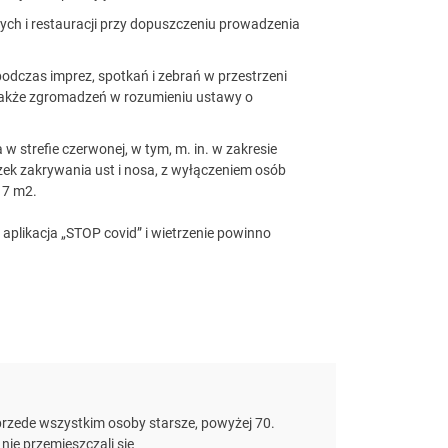
nych i restauracji przy dopuszczeniu prowadzenia
czas imprez, spotkań i zebrań w przestrzeni
 także zgromadzeń w rozumieniu ustawy o
 w strefie czerwonej, w tym, m. in. w zakresie
ązek zakrywania ust i nosa, z wyłączeniem osób
 7 m2.
 aplikacja „STOP covid” i wietrzenie powinno
przede wszystkim osoby starsze, powyżej 70.
nie przemieszczali się