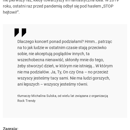
nie pierwszy raz, kiedy towarzyszy im fantastyczna idea. W 2019
roku, ostatni raz przed pandemią odbył się pod hasłem „STOP
hejtowi!”.
Dlaczego koncert ponad podziałami? Hmm… patrząc
na to jak ludzie w ostatnim czasie stają przeciwko
sobie, nie akceptują poglądów innych, ta
wszechobecna nienawiść, skłoniły mnie do tego,
żeby stworzyć dzień, w którym nie istnieją… W którym
nie ma podziałów. Ja, Ty, On czy Ona – no przecież
wszyscy jesteśmy tacy sami. Nie ma ludzi gorszych,
ani lepszych – wszyscy jesteśmy równi.
tłumaczy Michalina Sulska, od wielu lat związana z organizacją
Rock Trendy
Zagrają: