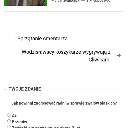
Marcin Stempniak
3 Miesiące Ago
Nawigacja
Sprzątanie cmentarza
wpisu
Previous
post:
Wodzisławscy koszykarze wygrywają z
Ne
Gliwicami
pos
TWOJE ZDANIE
Jak powinni zagłosować radni w sprawie zwałów płaskich?
Za
Przeciw