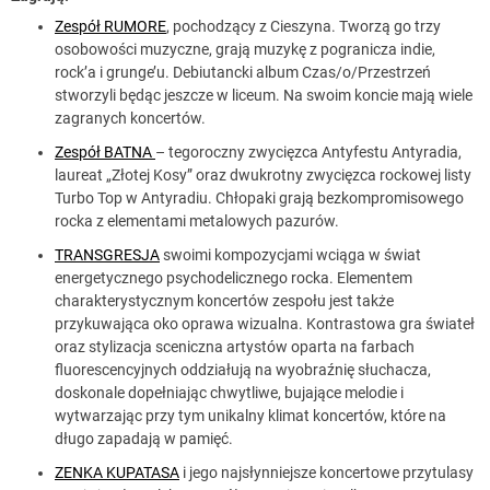
Zespół RUMORE
, pochodzący z Cieszyna. Tworzą go trzy
osobowości muzyczne, grają muzykę z pogranicza indie,
rock’a i grunge’u. Debiutancki album Czas/o/Przestrzeń
stworzyli będąc jeszcze w liceum. Na swoim koncie mają wiele
zagranych koncertów.
Zespół BATNA
– tegoroczny zwycięzca Antyfestu Antyradia,
laureat „Złotej Kosy” oraz dwukrotny zwycięzca rockowej listy
Turbo Top w Antyradiu. Chłopaki grają bezkompromisowego
rocka z elementami metalowych pazurów.
TRANSGRESJA
swoimi kompozycjami wciąga w świat
energetycznego psychodelicznego rocka. Elementem
charakterystycznym koncertów zespołu jest także
przykuwająca oko oprawa wizualna. Kontrastowa gra świateł
oraz stylizacja sceniczna artystów oparta na farbach
fluorescencyjnych oddziałują na wyobraźnię słuchacza,
doskonale dopełniając chwytliwe, bujające melodie i
wytwarzając przy tym unikalny klimat koncertów, które na
długo zapadają w pamięć.
ZENKA KUPATASA
i jego najsłynniejsze koncertowe przytulasy