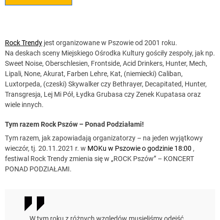
Rock Trendy
jest organizowane w Pszowie od 2001 roku.
Na deskach sceny Miejskiego Ośrodka Kultury gościły zespoły, jak np.
Sweet Noise, Oberschlesien, Frontside, Acid Drinkers, Hunter, Mech,
Lipali, None, Akurat, Farben Lehre, Kat, (niemiecki) Caliban,
Luxtorpeda, (czeski) Skywalker czy Bethrayer, Decapitated, Hunter,
Transgresja, Lej Mi Pół, Łydka Grubasa czy Zenek Kupatasa oraz
wiele innych.
Tym razem Rock Pszów – Ponad Podziałami!
Tym razem, jak zapowiadają organizatorzy – na jeden wyjątkowy
wieczór, tj. 20.11.2021 r. w
MOKu w Pszowie o godzinie 18:00
,
festiwal Rock Trendy zmienia się w „ROCK Pszów” – KONCERT
PONAD PODZIAŁAMI.
W tym roku z różnych względów musieliśmy odejść