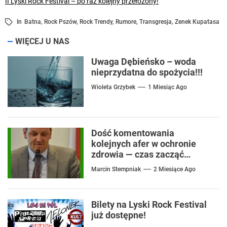
II Lyski Rock Festival – po raz kolejny przełożony!
In
Batna
,
Rock Pszów
,
Rock Trendy
,
Rumore
,
Transgresja
,
Zenek Kupatasa
WIĘCEJ U NAS
Uwaga Dębieńsko – woda
nieprzydatna do spożycia!!!
Wioleta Grzybek
1 Miesiąc Ago
Dość komentowania
kolejnych afer w ochronie
zdrowia — czas zacząć
mówić o rozwiązaniach
Marcin Stempniak
2 Miesiące Ago
Bilety na Lyski Rock Festival
już dostępne!