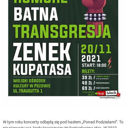
W tym roku koncerty odbędą się pod hasłem „Ponad Podziałami”. To