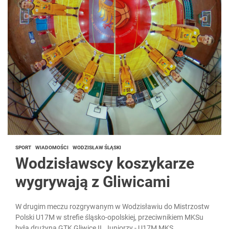
SPORT
WIADOMOŚCI
WODZISŁAW ŚLĄSKI
Wodzisławscy koszykarze
wygrywają z Gliwicami
W drugim meczu rozgrywanym w Wodzisławiu do Mistrzostw
Polski U17M w strefie śląsko-opolskiej, przeciwnikiem MKSu
była drużyna GTK Gliwice II. Juniorzy - U17M MKS