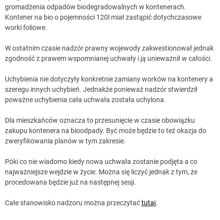
gromadzenia odpadów biodegradowalnych w kontenerach.
Kontener na bio o pojemności 120l miał zastąpić dotychczasowe
worki foliowe.
W ostatnim czasie nadzór prawny wojewody zakwestionował jednak
zgodność z prawem wspomnianej uchwały i ją unieważnił w całości.
Uchybienia nie dotyczyły konkretnie zamiany worków na kontenery a
szeregu innych uchybień. Jednakże ponieważ nadzór stwierdził
poważne uchybienia cała uchwała została uchylona.
Dla mieszkańców oznacza to przesunięcie w czasie obowiązku
zakupu kontenera na bioodpady. Być może będzie to też okazja do
zweryfikowania planów w tym zakresie.
Póki co nie wiadomo kiedy nowa uchwała zostanie podjęta a co
najważniejsze wejdzie w życie. Można się liczyć jednak z tym, że
procedowana będzie już na następnej sesji.
Całe stanowisko nadzoru można przeczytać
tutaj
.