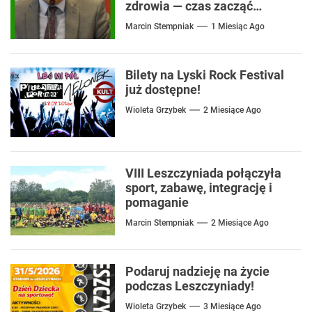
zdrowia — czas zacząć
mówić o rozwiązaniach
Marcin Stempniak
1 Miesiąc Ago
Bilety na Lyski Rock Festival
już dostępne!
Wioleta Grzybek
2 Miesiące Ago
VIII Leszczyniada połączyła
sport, zabawę, integrację i
pomaganie
Marcin Stempniak
2 Miesiące Ago
Podaruj nadzieję na życie
podczas Leszczyniady!
Wioleta Grzybek
3 Miesiące Ago