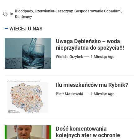
Bioodpady
,
Czerwionka-Leszczyny
,
Gospodarowanie Odpadami
,
In
Kontenery
WIĘCEJ U NAS
Uwaga Dębieńsko – woda
nieprzydatna do spożycia!!!
Wioleta Grzybek
1 Miesiąc Ago
Ilu mieszkańców ma Rybnik?
Piotr Masłowski
1 Miesiąc Ago
Dość komentowania
kolejnych afer w ochronie