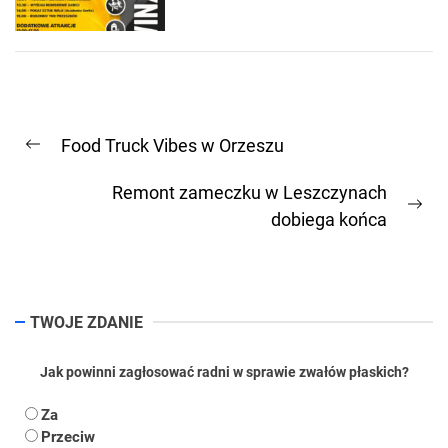
Nawigacja
Food Truck Vibes w Orzeszu
wpisu
Previous
post:
Remont zameczku w Leszczynach
Ne
dobiega końca
pos
TWOJE ZDANIE
Jak powinni zagłosować radni w sprawie zwałów płaskich?
Za
Przeciw