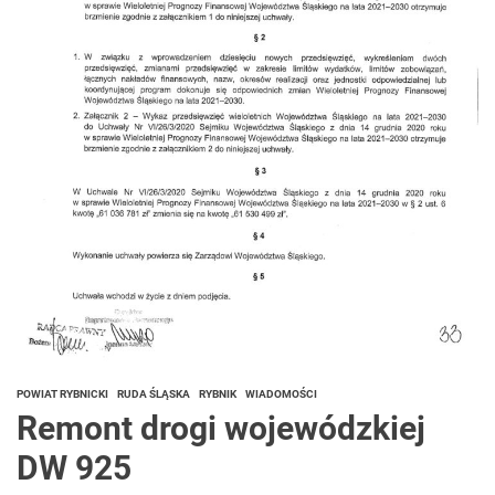
POWIAT RYBNICKI
RUDA ŚLĄSKA
RYBNIK
WIADOMOŚCI
Remont drogi wojewódzkiej
DW 925