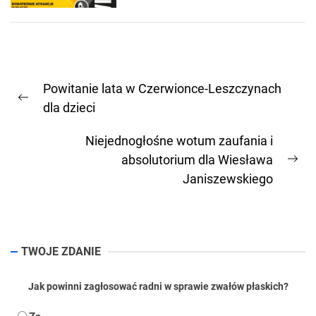
Nawigacja
Powitanie lata w Czerwionce-Leszczynach
wpisu
Previous
dla dzieci
post:
Niejednogłośne wotum zaufania i
absolutorium dla Wiesława
Ne
Janiszewskiego
pos
TWOJE ZDANIE
Jak powinni zagłosować radni w sprawie zwałów płaskich?