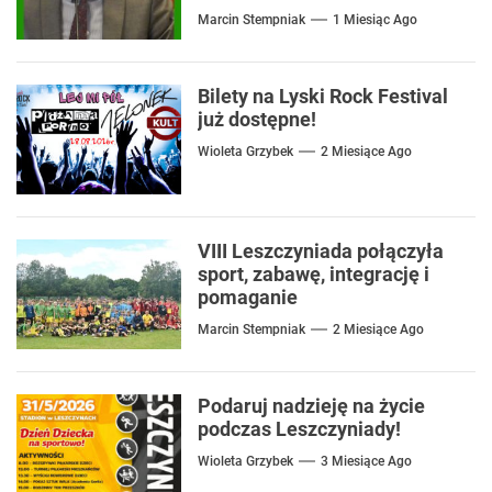
mówić o rozwiązaniach
Marcin Stempniak
1 Miesiąc Ago
Bilety na Lyski Rock Festival
już dostępne!
Wioleta Grzybek
2 Miesiące Ago
VIII Leszczyniada połączyła
sport, zabawę, integrację i
pomaganie
Marcin Stempniak
2 Miesiące Ago
Podaruj nadzieję na życie
podczas Leszczyniady!
Wioleta Grzybek
3 Miesiące Ago