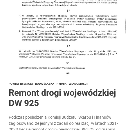
POWIAT RYBNICKI
RUDA ŚLĄSKA
RYBNIK
WIADOMOŚCI
Remont drogi wojewódzkiej
DW 925
Podczas posiedzenia Komisji Budżetu, Skarbu i Finansów
zagłosowano, że jednym z zadań do realizacji w latach 2021-
2023 będzie remont drogi wojewódzkiej DW 925, od granicy...