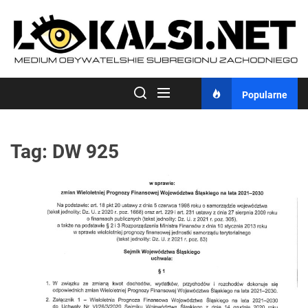
Skip
to
the
content
Popularne
Tag:
DW 925