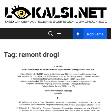
Skip
to
the
content
Popularne
Tag:
remont drogi