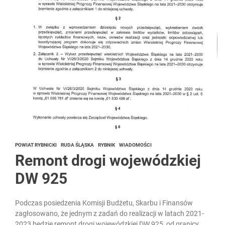
POWIAT RYBNICKI
RUDA ŚLĄSKA
RYBNIK
WIADOMOŚCI
Remont drogi wojewódzkiej
DW 925
Podczas posiedzenia Komisji Budżetu, Skarbu i Finansów
zagłosowano, że jednym z zadań do realizacji w latach 2021-
2023 będzie remont drogi wojewódzkiej DW 925, od granicy...