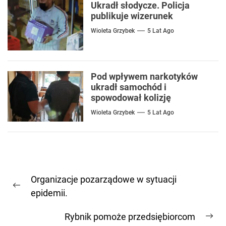
Ukradł słodycze. Policja
publikuje wizerunek
Wioleta Grzybek
5 Lat Ago
Pod wpływem narkotyków
ukradł samochód i
spowodował kolizję
Wioleta Grzybek
5 Lat Ago
Nawigacja
Organizacje pozarządowe w sytuacji
wpisu
Previous
epidemii.
post:
Rybnik pomoże przedsiębiorcom
Ne