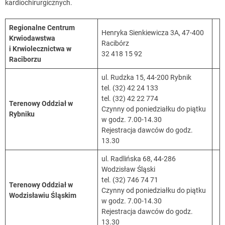
kardiochirurgicznych.
Regionalne Centrum
Henryka Sienkiewicza 3A, 47-400
Krwiodawstwa
Racibórz
i Krwiolecznictwa w
32 418 15 92
Raciborzu
ul. Rudzka 15, 44-200 Rybnik
tel. (32) 42 24 133
tel. (32) 42 22 774
Terenowy Oddział w
Czynny od poniedziałku do piątku
Rybniku
w godz. 7.00-14.30
Rejestracja dawców do godz.
13.30
ul. Radlińska 68, 44-286
Wodzisław Śląski
tel. (32) 746 74 71
Terenowy Oddział w
Czynny od poniedziałku do piątku
Wodzisławiu Śląskim
w godz. 7.00-14.30
Rejestracja dawców do godz.
13.30