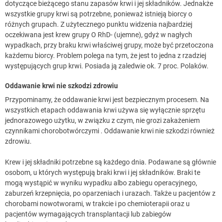
dotyczące bieżącego stanu zapasów krwi i jej składników. Jednakże
wszystkie grupy krwi są potrzebne, ponieważ istnieją biorcy o
różnych grupach. Z użytecznego punktu widzenia najbardziej
oczekiwana jest krew grupy O RhD- (ujemne), gdyż w nagłych
wypadkach, przy braku krwi właściwej grupy, może być przetoczona
każdemu biorcy. Problem polega na tym, że jest to jedna z rzadziej
występujących grup krwi. Posiada ją zaledwie ok. 7 proc. Polaków.
Oddawanie krwi nie szkodzi zdrowiu
Przypominamy, że oddawanie krwi jest bezpiecznym procesem. Na
wszystkich etapach oddawania krwi używa się wyłącznie sprzętu
jednorazowego użytku, w związku z czym, nie grozi zakażeniem
czynnikami chorobotwórczymi . Oddawanie krwi nie szkodzi również
zdrowiu.
Krew i jej składniki potrzebne są każdego dnia. Podawane są głównie
osobom, u których występują braki krwi i jej składników. Braki te
mogą wystąpić w wyniku wypadku albo zabiegu operacyjnego,
zaburzeń krzepnięcia, po oparzeniach i urazach. Także u pacjentów z
chorobami nowotworami, w trakcie i po chemioterapii oraz u
pacjentów wymagających transplantacji lub zabiegów