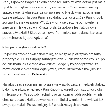
Pani, zapewne z agencji nieruchomości. Jako, że działeczka jest mała
i jest to pamiątka po moim ojcu, „jeść nie woła” nie zamierzam jej
sprzedawać. Zwłaszcza, że sprawa jest o tyle dziwna, iż po jakimś
czasie zadzwoniła owa Pani i zapytała, tutaj cytat: „Czy Pan Knopik
zostawił już jakieś papiery?”. Zdziwiony, serdecznie odmówiłem i
zapytałem jakie papiery. Okazało się, że gotowa jest już umowa
sprzedaży działki! Skąd zatem owa Pani miała pełne dane, które są
potrzebne do jej sporządzenia?
Kto i po co wykupuje działki?
Po jakimś czasie dowiedziałem się, że nie tylko ja otrzymałem taką
propozycję. KTOŚ skupuje tamtejsze działki. Nie wiadomo kto. Ani po
co. Nie mam jak się tego dowiedzieć. Mogę tylko podejrzewać, że
może chodzić o centrum logistyczne, które już wkrótce ma „umilić”
życie mieszkańcom
Dębieńska
.
Na jakiś czas zapomniałem o sprawie – aż do zeszłej niedzieli. Jakież
było moje zdziwienie, kiedy Pan Knopik wyszedł po mszy z kościoła i
mnie zawołał. W sposób nachalny pytał, czemu robię problemy i nie
chcę sprzedać działki, bo wszyscy inni (tutaj wymienił nazwiska) już
swoje sprzedali. Po raz kolejny, już w ostrzejszych słowach –