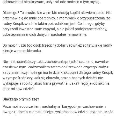
odmówiłem i nie ukrywam, usłyszał ode mnie co o tym myślę.
Dlaczego? To proste. Nie wiem kto chce ją kupić i nie wiem po co. Nie
przemawiają do mnie pośrednicy, a mam wielkie przypuszczenia, że
radny Knopik właśnie takim pośrednikiem jest. Co innego, gdyby
przyszedł inwestor i sam zapytał, a nie jakieś podejrzane telefony,
udostępnianie moich danych i nachalne namawianie.
Do moich uszu (od osób trzecich) dotarły również epitety, jakie radny
kieruje w moim kierunku.
Nie mnie oceniać czy takie zachowanie przystoi radnemu, nawet w
czasie wolnym. Zadzwoniłem zatem do Przewodniczącego Rady z
zapytaniem czy może gmina te działki skupuje i dlatego radny Knopik
w tym pośredniczy. Jak się okazało, gmina żadnych działek nie
wykupuje, a robi to jakaś firma prywatna. Jaka? Tego jakoś nikt nie
chce mi powiedzieć!
Dlaczego o tym piszę?
Poza moim oburzeniem, nachalnym i karygodnym zachowaniem
owego radnego, mam nadzieję uzyskać odpowiedzi na pytania. Może