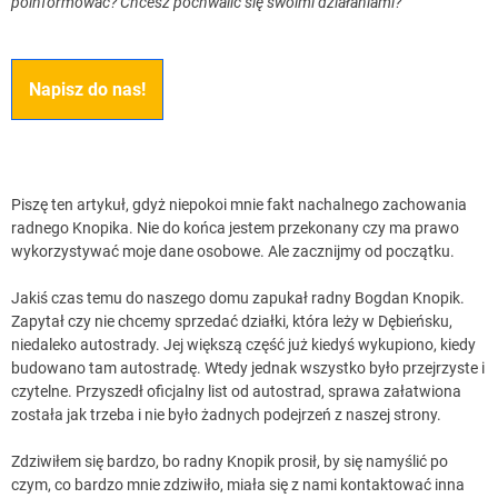
poinformować? Chcesz pochwalić się swoimi działaniami?
Napisz do nas!
Piszę ten artykuł, gdyż niepokoi mnie fakt nachalnego zachowania
radnego Knopika. Nie do końca jestem przekonany czy ma prawo
wykorzystywać moje dane osobowe. Ale zacznijmy od początku.
Jakiś czas temu do naszego domu zapukał radny Bogdan Knopik.
Zapytał czy nie chcemy sprzedać działki, która leży w Dębieńsku,
niedaleko autostrady. Jej większą część już kiedyś wykupiono, kiedy
budowano tam autostradę. Wtedy jednak wszystko było przejrzyste i
czytelne. Przyszedł oficjalny list od autostrad, sprawa załatwiona
została jak trzeba i nie było żadnych podejrzeń z naszej strony.
Zdziwiłem się bardzo, bo radny Knopik prosił, by się namyślić po
czym, co bardzo mnie zdziwiło, miała się z nami kontaktować inna