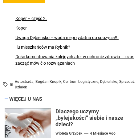
Koper – część 2.
Koper
Uwaga Dębieńsko – woda nieprzydatna do spożycia!!!
Ilu mieszkańców ma Rybnik?
Dość komentowania kolejnych afer w ochronie zdrowia — czas
zacząć mówić o rozwiązaniach
Autostrada
,
Bogdan Knopik
,
Centrum Logistyczne
,
Dębieńsko
,
Sprzedaż
In
Działek
WIĘCEJ U NAS
Dlaczego uczymy
„bylejakości” siebie i nasze
dzieci?
Wioleta Grzybek
4 Miesiące Ago