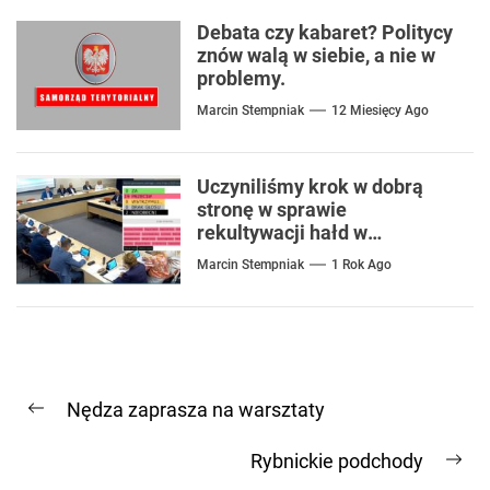
Debata czy kabaret? Politycy
znów walą w siebie, a nie w
problemy.
Marcin Stempniak
12 Miesięcy Ago
Uczyniliśmy krok w dobrą
stronę w sprawie
rekultywacji hałd w
Czerwionce
Marcin Stempniak
1 Rok Ago
Nawigacja
Nędza zaprasza na warsztaty
wpisu
Previous
post:
Rybnickie podchody
Ne