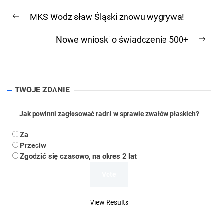
Nawigacja
MKS Wodzisław Śląski znowu wygrywa!
wpisu
Previous
post:
Nowe wnioski o świadczenie 500+
Ne
pos
TWOJE ZDANIE
Jak powinni zagłosować radni w sprawie zwałów płaskich?
Za
Przeciw
Zgodzić się czasowo, na okres 2 lat
View Results