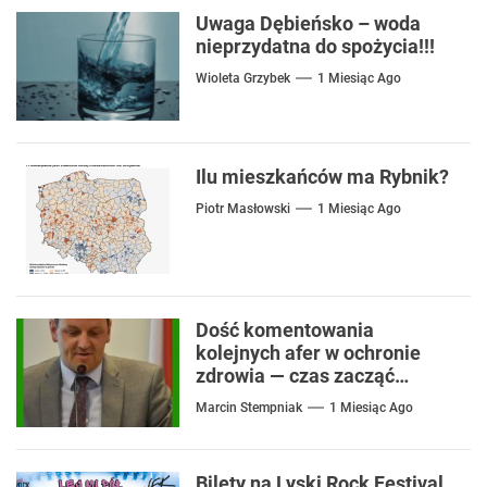
Uwaga Dębieńsko – woda
nieprzydatna do spożycia!!!
Wioleta Grzybek
1 Miesiąc Ago
Ilu mieszkańców ma Rybnik?
Piotr Masłowski
1 Miesiąc Ago
Dość komentowania
kolejnych afer w ochronie
zdrowia — czas zacząć
mówić o rozwiązaniach
Marcin Stempniak
1 Miesiąc Ago
Bilety na Lyski Rock Festival