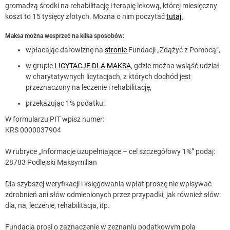
gromadzą środki na rehabilitację i terapię lekową, której miesięczny
koszt to 15 tysięcy złotych. Można o nim poczytać
tutaj.
Maksa można wesprzeć na kilka sposobów:
wpłacając darowiznę na
stronie
Fundacji „Zdążyć z Pomocą”,
w grupie
LICYTACJE DLA MAKSA
, gdzie można wsiąść udział
w charytatywnych licytacjach, z których dochód jest
przeznaczony na leczenie i rehabilitację,
przekazując 1% podatku:
W formularzu PIT wpisz numer:
KRS 0000037904
W rubryce „Informacje uzupełniające – cel szczegółowy 1%” podaj:
28783 Podlejski Maksymilian
Dla szybszej weryfikacji i księgowania wpłat proszę nie wpisywać
zdrobnień ani słów odmienionych przez przypadki, jak również słów:
dla, na, leczenie, rehabilitacja, itp.
Fundacja prosi o zaznaczenie w zeznaniu podatkowym pola