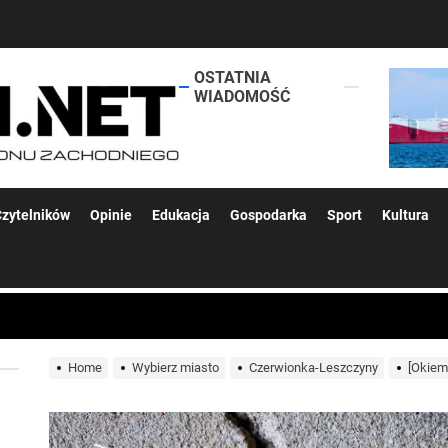
OSTATNIA
lokalsi.net
WIADOMOŚĆ
 kolejnych afer w ochronie zdrowia — czas zacząć mówić o rozwiązan
zytelników
Opinie
Edukacja
Gospodarka
Sport
Kultura
 woda nieprzydatna do spożycia!!!
a Rybnik?
Home
Wybierz miasto
Czerwionka-Leszczyny
[Okiem
 kolejnych afer w ochronie zdrowia — czas zacząć mówić o rozwiązan