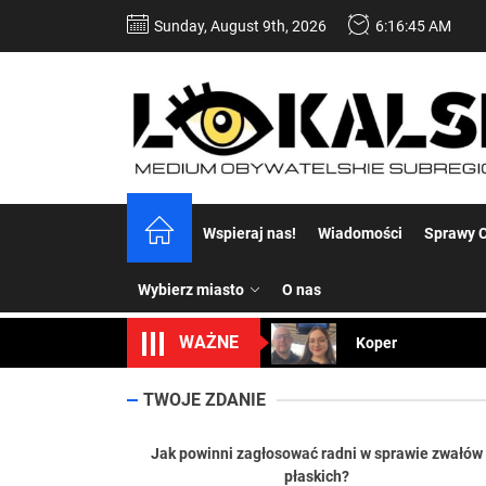
Skip
Sunday, August 9th, 2026
6:16:46 AM
to
the
content
Dość komentowania
Wspieraj nas!
Wiadomości
Sprawy C
Koper – część 2.
Wybierz miasto
O nas
Koper
WAŻNE
Uwaga Dębieńsko –
Ilu mieszkańców m
TWOJE ZDANIE
Dość komentowania
Jak powinni zagłosować radni w sprawie zwałów
płaskich?