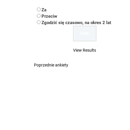
Koper – część 2.
Za
Koper
Przeciw
Zgodzić się czasowo, na okres 2 lat
Uwaga Dębieńsko –
Ilu mieszkańców m
View Results
Dość komentowania
Poprzednie ankiety