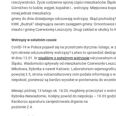
rzeczywistości. Życie codzienne sporej części mieszkańców Śląs
Górnictwo to ludzie, węgiel, kopalnie i… wstrząsy. Miejscowa kopa
mniej jednak mieszkańcy
gminy do dnia dzisiejszego odczuwają wstrząsy. Skąd pochodzą? 
KWK „Budryk” obejmująca swoim zasięgiem gminy: Ornontowice i 
miasto i gminę Czerwionkę-Leszczyny. Drugi zakład w okolicy t
Wstrząsy w ostatnim czasie
CoViD-19 w Polsce pojawił się na przestrzeni stycznia i luteg
tym okresie odczuwaliśmy wstrząsy? Łatwo to sprawdzić śledząc
W dniu 13.01. br
pisaliśmy o potężnym wstrząsie
odczuwalnym oko
Śląsku. Wiadomości spływały od mieszkańców Czerwionki-Leszczyn
Mikołowa, Rybnika a nawet Katowic. Laboratorium sejsmografic
powyżej 3.5, strona vulcanodiscovery.com podała informację o w
niepokoić, ponieważ są bardzo wysokie w porównaniu do wcześn
Miesiąc później, 13 lutego ok. 16:20, mogliśmy przeczytać o ws
Rybnika-Niewiadomiu. Kolejny powód do niepokoju – 19.03 godzin
Raciborzu aparatura zarejestrowała drgania na
poziomie 2.4.