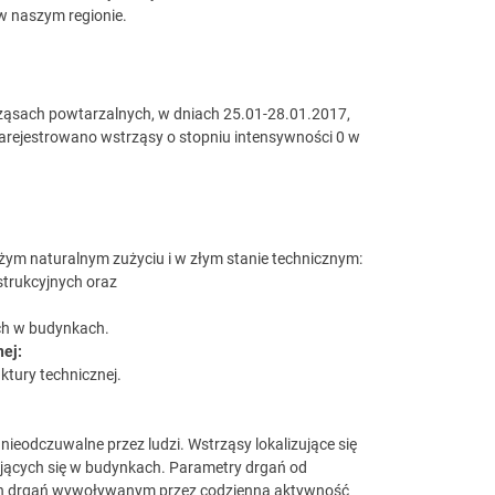
w naszym regionie.
rząsach powtarzalnych, w dniach 25.01-28.01.2017,
arejestrowano wstrząsy o stopniu intensywności 0 w
żym naturalnym zużyciu i w złym stanie technicznym:
strukcyjnych oraz
ych w budynkach.
nej:
ktury technicznej.
 nieodczuwalne przez ludzi. Wstrząsy lokalizujące się
dujących się w budynkach. Parametry drgań od
h drgań wywoływanym przez codzienną aktywność