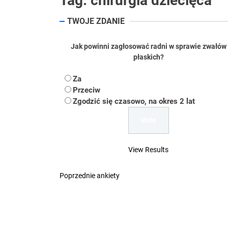
Tag:
chirurgia dziecięca
Koper – część 2.
TWOJE ZDANIE
Koper
Jak powinni zagłosować radni w sprawie zwałów
płaskich?
Uwaga Dębieńsko –
Za
Ilu mieszkańców m
Przeciw
Zgodzić się czasowo, na okres 2 lat
Dość komentowania
View Results
Poprzednie ankiety