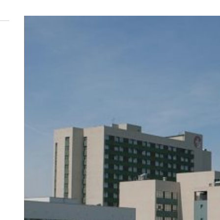
 woda nieprzydatna do spożycia!!!
a Rybnik?
 kolejnych afer w ochronie zdrowia — czas zacząć mówić o rozwiązan