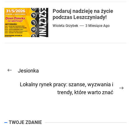
Podaruj nadzieję na życie
podczas Leszczyniady!
Wioleta Grzybek
3 Miesiące Ago
Nawigacja
Jesionka
wpisu
Previous
post:
Lokalny rynek pracy: szanse, wyzwania i
Ne
trendy, które warto znać
pos
TWOJE ZDANIE