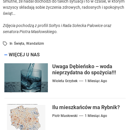
Smutne, że nadal dochodzi do takich sytuacji i to w czasie, w którym
wszyscy składają sobie życzenia zdrowych, radosnych i spokojnych
świąt…
Zdjęcia pochodzą z profili Sołtys i Rada Sołecka Palowice oraz
senatora Piotra Masłowskiego.
In
Święta
,
Wandalizm
WIĘCEJ U NAS
Uwaga Dębieńsko – woda
nieprzydatna do spożycia!!!
Wioleta Grzybek
1 Miesiąc Ago
Ilu mieszkańców ma Rybnik?
Piotr Masłowski
1 Miesiąc Ago