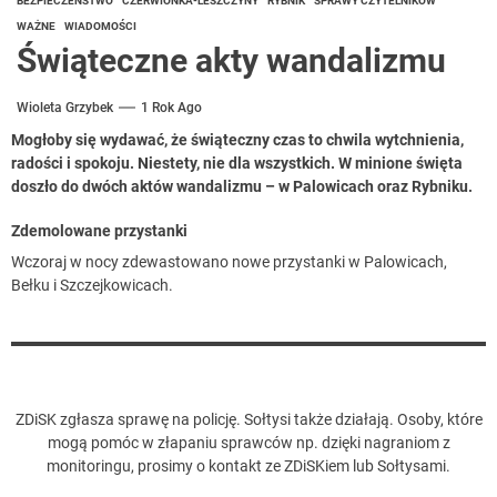
BEZPIECZEŃSTWO
CZERWIONKA-LESZCZYNY
RYBNIK
SPRAWY CZYTELNIKÓW
WAŻNE
WIADOMOŚCI
Świąteczne akty wandalizmu
Wioleta Grzybek
1 Rok Ago
Mogłoby się wydawać, że świąteczny czas to chwila wytchnienia,
radości i spokoju. Niestety, nie dla wszystkich. W minione święta
doszło do dwóch aktów wandalizmu – w Palowicach oraz Rybniku.
Zdemolowane przystanki
Wczoraj w nocy zdewastowano nowe przystanki w Palowicach,
Bełku i Szczejkowicach.
ZDiSK zgłasza sprawę na policję. Sołtysi także działają. Osoby, które
mogą pomóc w złapaniu sprawców np. dzięki nagraniom z
monitoringu, prosimy o kontakt ze ZDiSKiem lub Sołtysami.