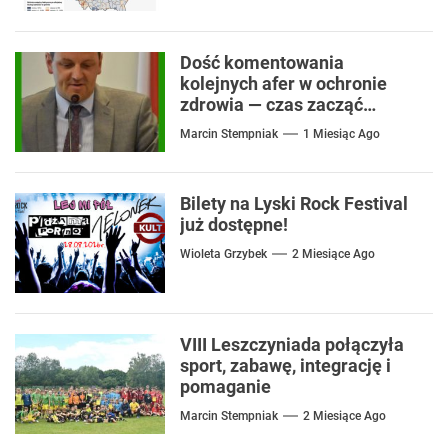
Dość komentowania
kolejnych afer w ochronie
zdrowia — czas zacząć
mówić o rozwiązaniach
Marcin Stempniak
1 Miesiąc Ago
Bilety na Lyski Rock Festival
już dostępne!
Wioleta Grzybek
2 Miesiące Ago
VIII Leszczyniada połączyła
sport, zabawę, integrację i
pomaganie
Marcin Stempniak
2 Miesiące Ago