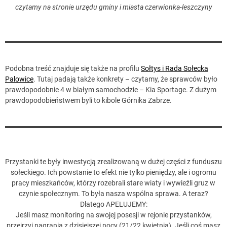
czytamy na stronie urzędu gminy i miasta czerwionka-leszczyny
Podobna treść znajduje się także na profilu
Sołtys i Rada Sołecka
Palowice
. Tutaj padają także konkrety – czytamy, że sprawców było
prawdopodobnie 4 w białym samochodzie – Kia Sportage. Z dużym
prawdopodobieństwem byli to kibole Górnika Zabrze.
Przystanki te były inwestycją zrealizowaną w dużej części z funduszu
sołeckiego. Ich powstanie to efekt nie tylko pieniędzy, ale i ogromu
pracy mieszkańców, którzy rozebrali stare wiaty i wywieźli gruz w
czynie społecznym. To była nasza wspólna sprawa. A teraz?
Dlatego APELUJEMY:
Jeśli masz monitoring na swojej posesji w rejonie przystanków,
przejrzyj nagrania z dzisiejszej nocy (21/22 kwietnia). Jeśli coś masz