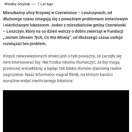
Wioleta Grzybek
7 Lat Ago
Mieszkańcy ulicy Krzywej w Czerwionce – Leszczynach, od
dłuższego czasu zmagają się z poważnym problemem śmieciowym
i niechcianym lokatorem. Jeden z mieszkańców gminy Czerwionki
– Leszczyn, który na co dzień walczy o dobro zwierząt w Fundacji
„Jestem Głosem Tych, Co Nie Mówią”,
od dłuższego czasu usiłuje
rozwiązać ten problem.
Kłopot niewywiezionych śmieci jest o tyle poważny, że zaczęły się
nimi interesować lisy. Nie trzeba nikomu tłumaczyć, że lisy mogą
przenosić wściekliznę, a będąc tak blisko domów stanowią realne
zagrożenie. Nasz informator nagrał filmik, na którym bardzo
wyraźnie widać niechcianego lokatora: