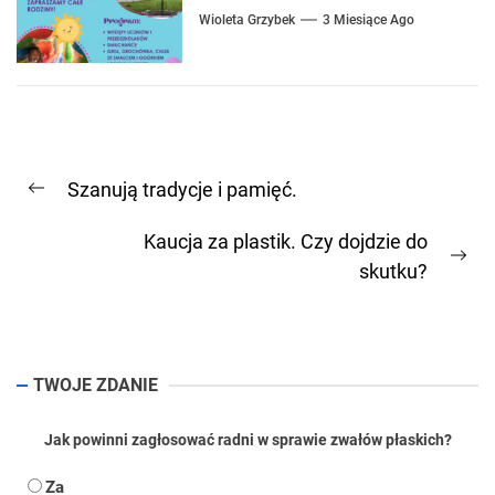
Wioleta Grzybek
3 Miesiące Ago
Nawigacja
Szanują tradycje i pamięć.
wpisu
Previous
post:
Kaucja za plastik. Czy dojdzie do
Ne
skutku?
pos
TWOJE ZDANIE
Jak powinni zagłosować radni w sprawie zwałów płaskich?
Za