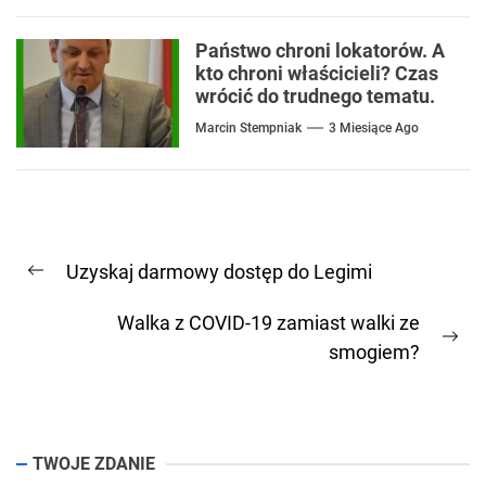
Państwo chroni lokatorów. A
kto chroni właścicieli? Czas
wrócić do trudnego tematu.
Marcin Stempniak
3 Miesiące Ago
Nawigacja
Uzyskaj darmowy dostęp do Legimi
wpisu
Previous
post:
Walka z COVID-19 zamiast walki ze
Ne
smogiem?
pos
TWOJE ZDANIE