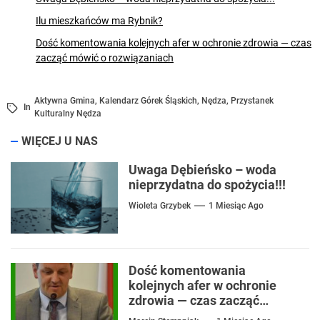
Ilu mieszkańców ma Rybnik?
Dość komentowania kolejnych afer w ochronie zdrowia — czas
zacząć mówić o rozwiązaniach
Aktywna Gmina
,
Kalendarz Górek Śląskich
,
Nędza
,
Przystanek
In
Kulturalny Nędza
WIĘCEJ U NAS
Uwaga Dębieńsko – woda
nieprzydatna do spożycia!!!
Wioleta Grzybek
1 Miesiąc Ago
Dość komentowania
kolejnych afer w ochronie
zdrowia — czas zacząć
mówić o rozwiązaniach