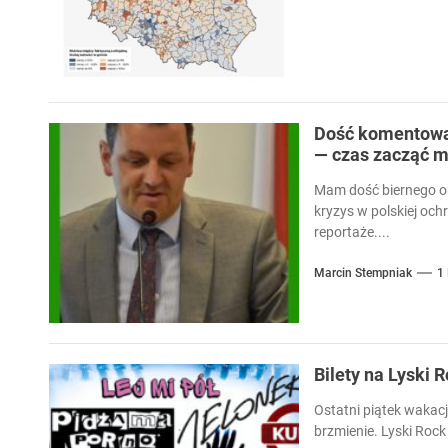
Dość komentowan
— czas zacząć m
Mam dość biernego ob
kryzys w polskiej och
reportaże....
Marcin Stempniak
1
Bilety na Lyski 
Ostatni piątek wakacj
brzmienie. Lyski Rock 