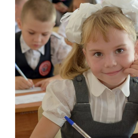
 woda nieprzydatna do spożycia!!!
a Rybnik?
 kolejnych afer w ochronie zdrowia — czas zacząć mówić o rozwiązan