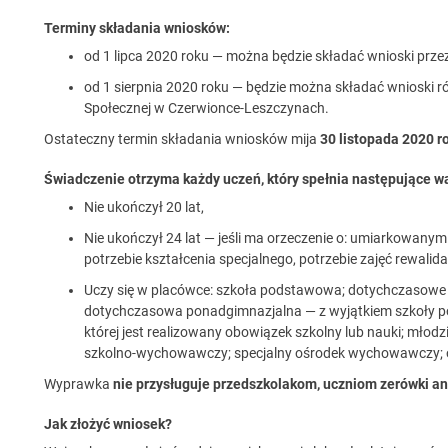
Terminy składania wniosków:
od 1 lipca 2020 roku — można będzie składać wnioski prze
od 1 sierpnia 2020 roku — będzie można składać wnioski 
Społecznej w Czerwionce-Leszczynach.
Ostateczny termin składania wniosków mija
30 listopada 2020 r
Świadczenie otrzyma każdy uczeń, który spełnia następujące w
Nie ukończył 20 lat,
Nie ukończył 24 lat — jeśli ma orzeczenie o: umiarkowany
potrzebie kształcenia specjalnego, potrzebie zajęć rewal
Uczy się w placówce: szkoła podstawowa; dotychczasow
dotychczasowa ponadgimnazjalna — z wyjątkiem szkoły polic
której jest realizowany obowiązek szkolny lub nauki; młodz
szkolno-wychowawczy; specjalny ośrodek wychowawczy; 
Wyprawka
nie przysługuje przedszkolakom, uczniom zerówki an
Jak złożyć wniosek?