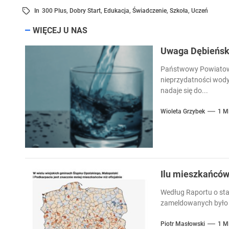
In
300 Plus
,
Dobry Start
,
Edukacja
,
Świadczenie
,
Szkoła
,
Uczeń
WIĘCEJ U NAS
Uwaga Dębieńsko
Państwowy Powiatowy
nieprzydatności wody
nadaje się do...
Wioleta Grzybek
1 M
Ilu mieszkańcó
Według Raportu o sta
zameldowanych było 
Piotr Masłowski
1 M