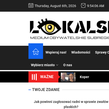
Skip
Thursday, August 6th, 2026
9:54:07 AM
to
the
content
Dość komentowania
Wspieraj nas!
Wiadomości
Sprawy C
Koper – część 2.
Wybierz miasto
O nas
Koper
WAŻNE
Uwaga Dębieńsko –
Ilu mieszkańców m
TWOJE ZDANIE
Dość komentowania
Jak powinni zagłosować radni w sprawie zwałów
płaskich?