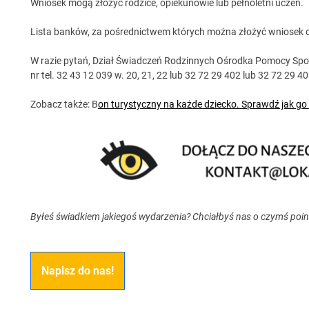
Wniosek mogą złożyć rodzice, opiekunowie lub pełnoletni uczeń.
Lista banków, za pośrednictwem których można złożyć wniosek o 
W razie pytań, Dział Świadczeń Rodzinnych Ośrodka Pomocy Sp
nr tel. 32 43 12 039 w. 20, 21, 22 lub 32 72 29 402 lub 32 72 29 4
Zobacz także: B
on turystyczny na każde dziecko. Sprawdź jak g
Byłeś świadkiem jakiegoś wydarzenia? Chciałbyś nas o czymś poi
Napisz do nas!