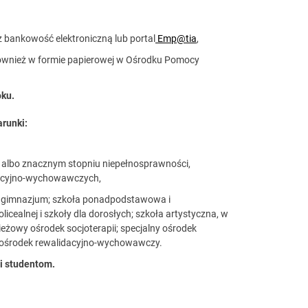
z bankowość elektroniczną lub portal
Emp@tia
,
również w formie papierowej w Ośrodku Pomocy
oku.
arunki:
m albo znacznym stopniu niepełnosprawności,
idacyjno-wychowawczych,
e gimnazjum; szkoła ponadpodstawowa i
ealnej i szkoły dla dorosłych; szkoła artystyczna, w
ieżowy ośrodek socjoterapii; specjalny ośrodek
ośrodek rewalidacyjno-wychowawczy.
i studentom.