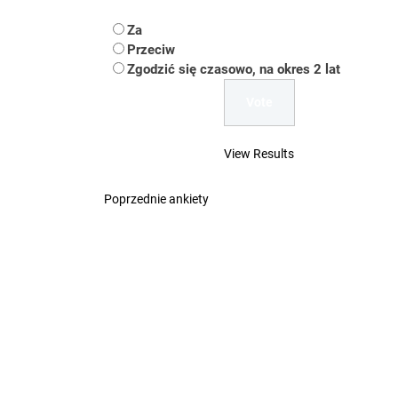
Koper – część 2.
Za
Koper
Przeciw
Zgodzić się czasowo, na okres 2 lat
Uwaga Dębieńsko –
Ilu mieszkańców m
View Results
Dość komentowania
Poprzednie ankiety