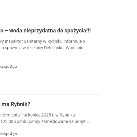
 – woda nieprzydatna do spożycia!!!
 Inspektor Sanitarny w Rybniku informuje o
 o spożycia w dzielnicy Dębieńsko. Woda nie
iesiąc Ago
w ma Rybnik?
nie miasta “na koniec 2025 r. w Rybniku
122 036 osób (osoby zameldowane na pobyt...
iesiąc Ago