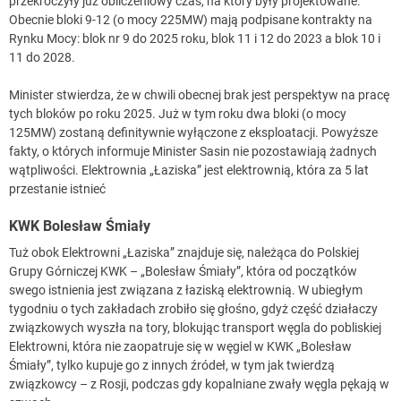
przekroczyły już obliczeniowy czas, na który były projektowane.
Obecnie bloki 9-12 (o mocy 225MW) mają podpisane kontrakty na
Rynku Mocy: blok nr 9 do 2025 roku, blok 11 i 12 do 2023 a blok 10 i
11 do 2028.
Minister stwierdza, że w chwili obecnej brak jest perspektyw na pracę
tych bloków po roku 2025. Już w tym roku dwa bloki (o mocy
125MW) zostaną definitywnie wyłączone z eksploatacji. Powyższe
fakty, o których informuje Minister Sasin nie pozostawiają żadnych
wątpliwości. Elektrownia „Łaziska” jest elektrownią, która za 5 lat
przestanie istnieć
KWK Bolesław Śmiały
Tuż obok Elektrowni „Łaziska” znajduje się, należąca do Polskiej
Grupy Górniczej KWK – „Bolesław Śmiały”, która od początków
swego istnienia jest związana z łaziską elektrownią. W ubiegłym
tygodniu o tych zakładach zrobiło się głośno, gdyż część działaczy
związkowych wyszła na tory, blokując transport węgla do pobliskiej
Elektrowni, która nie zaopatruje się w węgiel w KWK „Bolesław
Śmiały”, tylko kupuje go z innych źródeł, w tym jak twierdzą
związkowcy – z Rosji, podczas gdy kopalniane zwały węgla pękają w