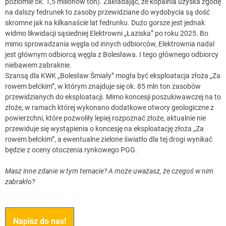
poziomie ok. 1,5 milionów ton). Zakładając, że kopalnia uzyska zgodę
na dalszy fedrunek to zasoby przewidziane do wydobycia są dość
skromne jak na kilkanaście lat fedrunku. Dużo gorsze jest jednak
widmo likwidacji sąsiedniej Elektrowni „Łaziska” po roku 2025. Bo
mimo sprowadzania węgla od innych odbiorców, Elektrownia nadal
jest głównym odbiorcą węgla z Bolesława. I tego głównego odbiorcy
niebawem zabraknie.
Szansą dla KWK „Bolesław Śmiały” mogła być eksploatacja złoża „Za
rowem bełckim”, w którym znajduje się ok. 85 mln ton zasobów
przewidzianych do eksploatacji. Mimo koncesji poszukiwawczej na to
złoże, w ramach której wykonano dodatkowe otwory geologiczne z
powierzchni, które pozwoliły lepiej rozpoznać złoże, aktualnie nie
przewiduje się wystąpienia o koncesję na eksploatację złoża „Za
rowem bełckim”, a ewentualne zielone światło dla tej drogi wynikać
będzie z oceny otoczenia rynkowego PGG.
Masz inne zdanie w tym temacie? A może uważasz, że czegoś w nim
zabrakło?
Napisz do nas!