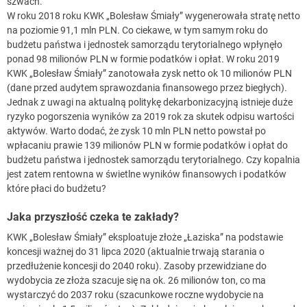
szwach.
W roku 2018 roku KWK „Bolesław Śmiały” wygenerowała stratę netto
na poziomie 91,1 mln PLN. Co ciekawe, w tym samym roku do
budżetu państwa i jednostek samorządu terytorialnego wpłynęło
ponad 98 milionów PLN w formie podatków i opłat. W roku 2019
KWK „Bolesław Śmiały” zanotowała zysk netto ok 10 milionów PLN
(dane przed audytem sprawozdania finansowego przez biegłych).
Jednak z uwagi na aktualną politykę dekarbonizacyjną istnieje duże
ryzyko pogorszenia wyników za 2019 rok za skutek odpisu wartości
aktywów. Warto dodać, że zysk 10 mln PLN netto powstał po
wpłacaniu prawie 139 milionów PLN w formie podatków i opłat do
budżetu państwa i jednostek samorządu terytorialnego. Czy kopalnia
jest zatem rentowna w świetlne wyników finansowych i podatków
które płaci do budżetu?
Jaka przyszłość czeka te zakłady?
KWK „Bolesław Śmiały” eksploatuje złoże „Łaziska” na podstawie
koncesji ważnej do 31 lipca 2020 (aktualnie trwają starania o
przedłużenie koncesji do 2040 roku). Zasoby przewidziane do
wydobycia ze złoża szacuje się na ok. 26 milionów ton, co ma
wystarczyć do 2037 roku (szacunkowe roczne wydobycie na