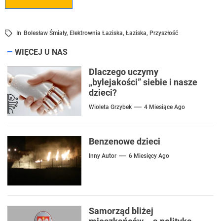
In
Bolesław Śmiały
,
Elektrownia Łaziska
,
Łaziska
,
Przyszłość
WIĘCEJ U NAS
Dlaczego uczymy
„bylejakości” siebie i nasze
dzieci?
Wioleta Grzybek
4 Miesiące Ago
Benzenowe dzieci
Inny Autor
6 Miesięcy Ago
Samorząd bliżej