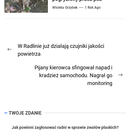
Wioleta Grzybek
1 Rok Ago
Nawigacja
W Radlinie już działają czujniki jakości
wpisu
Previous
powietrza
post:
Pijany kierowca sfingował napad i
kradzież samochodu. Nagrał go
Ne
monitoring
pos
TWOJE ZDANIE
Jak powinni zagłosować radni w sprawie zwałów płaskich?