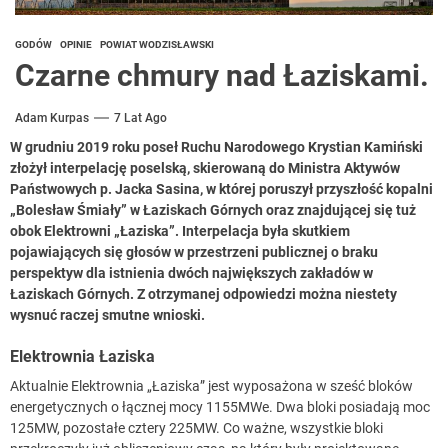
GODÓW
OPINIE
POWIAT WODZISŁAWSKI
Czarne chmury nad Łaziskami.
Adam Kurpas
7 Lat Ago
W grudniu 2019 roku poseł Ruchu Narodowego Krystian Kamiński
złożył interpelację poselską, skierowaną do Ministra Aktywów
Państwowych p. Jacka Sasina, w której poruszył przyszłość kopalni
„Bolesław Śmiały” w Łaziskach Górnych oraz znajdującej się tuż
obok Elektrowni „Łaziska”. Interpelacja była skutkiem
pojawiających się głosów w przestrzeni publicznej o braku
perspektyw dla istnienia dwóch największych zakładów w
Łaziskach Górnych. Z otrzymanej odpowiedzi można niestety
wysnuć raczej smutne wnioski.
Elektrownia Łaziska
Aktualnie Elektrownia „Łaziska” jest wyposażona w sześć bloków
energetycznych o łącznej mocy 1155MWe. Dwa bloki posiadają moc
125MW, pozostałe cztery 225MW. Co ważne, wszystkie bloki