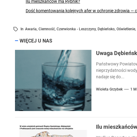
Ilu mieszkańców ma Rybnik?
Dość komentowania kolejnych afer w ochronie zdrowia — 
In
Awaria
,
Ciemność
,
Czerwionka - Leszczyny
,
Dębieńsko
,
Oświetlenie
,
WIĘCEJ U NAS
Uwaga Dębieńsko
Państwowy Powiatowy
nieprzydatności wody
nadaje się do...
Wioleta Grzybek
1 M
Ilu mieszkańcó