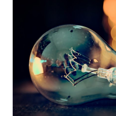
 woda nieprzydatna do spożycia!!!
a Rybnik?
 kolejnych afer w ochronie zdrowia — czas zacząć mówić o rozwiązan