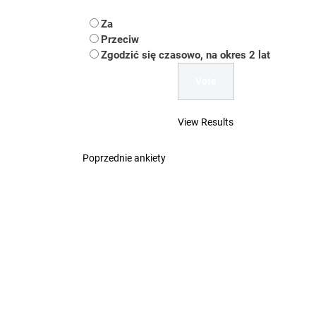
Koper – część 2.
Za
Koper
Przeciw
Zgodzić się czasowo, na okres 2 lat
Uwaga Dębieńsko –
Ilu mieszkańców m
View Results
Dość komentowania
Poprzednie ankiety