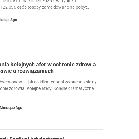
nie miasta “na koniec 2025 r. w Rybniku
122 036 osób (osoby zameldowane na pobyt...
iesiąc Ago
ia kolejnych afer w ochronie zdrowia
ówić o rozwiązaniach
serwowania, jak co kilka tygodni wybucha kolejny
ronie zdrowia. Kolejne afery. Kolejne dramatyczne
 Miesiące Ago