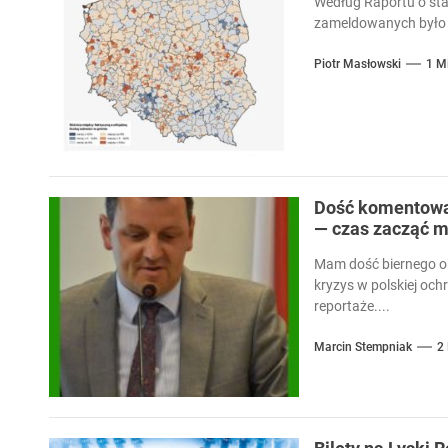
Według Raportu o sta
zameldowanych było 
Piotr Masłowski
1 M
Dość komentowan
— czas zacząć m
Mam dość biernego ob
kryzys w polskiej och
reportaże....
Marcin Stempniak
2