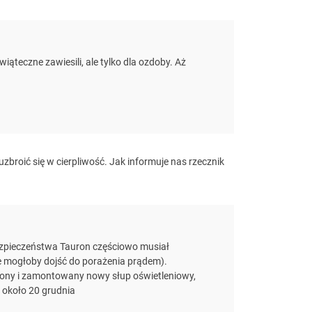
ąteczne zawiesili, ale tylko dla ozdoby. Aż
broić się w cierpliwość. Jak informuje nas rzecznik
ezpieczeństwa Tauron częściowo musiał
ie mogłoby dojść do porażenia prądem).
iony i zamontowany nowy słup oświetleniowy,
 około 20 grudnia