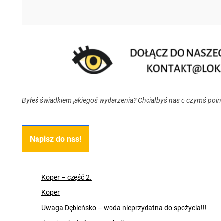
Byłeś świadkiem jakiegoś wydarzenia? Chciałbyś nas o czymś poi
Napisz do nas!
Koper – część 2.
Koper
Uwaga Dębieńsko – woda nieprzydatna do spożycia!!!