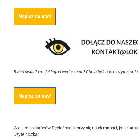
Napisz do nas!
Byłeś świadkiem jakiegoś wydarzenia? Chciałbyś nas o czymś poi
Napisz do nas!
Wielu mieszkańców Dębieńska skarży się na ciemności, jakie panuj
Czytelniczka: