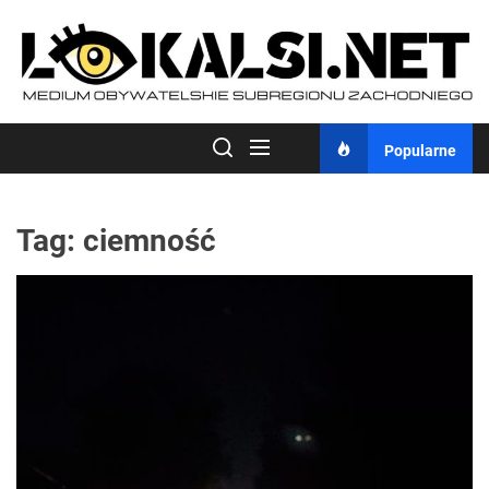
Skip
to
the
content
Popularne
Tag:
ciemność