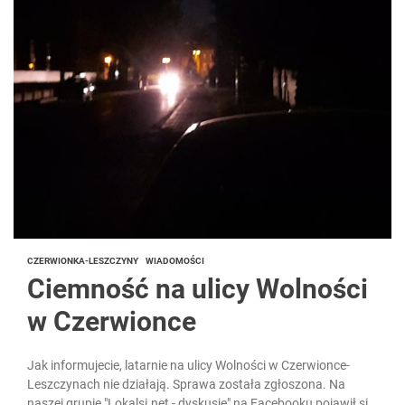
CZERWIONKA-LESZCZYNY
WIADOMOŚCI
Ciemność na ulicy Wolności
w Czerwionce
Jak informujecie, latarnie na ulicy Wolności w Czerwionce-
Leszczynach nie działają. Sprawa została zgłoszona. Na
naszej grupie "Lokalsi.net - dyskusje" na Facebooku pojawił się