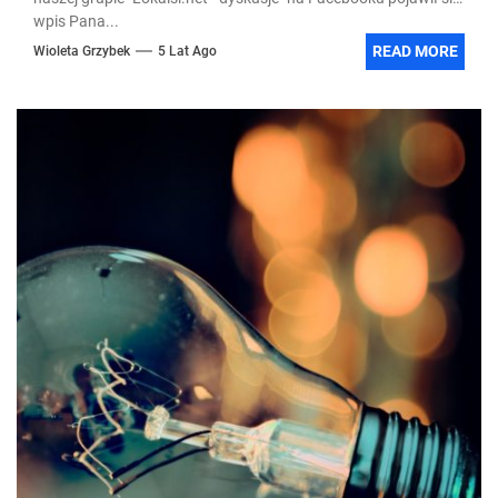
wpis Pana...
READ MORE
Wioleta Grzybek
5 Lat Ago