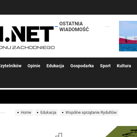
OSTATNIA
lokalsi.net
WIADOMOŚĆ
 kolejnych afer w ochronie zdrowia — czas zacząć mówić o rozwiązan
zytelników
Opinie
Edukacja
Gospodarka
Sport
Kultura
 woda nieprzydatna do spożycia!!!
a Rybnik?
Home
Edukacja
Wspólne sprzątanie Rydułtów
 kolejnych afer w ochronie zdrowia — czas zacząć mówić o rozwiązan