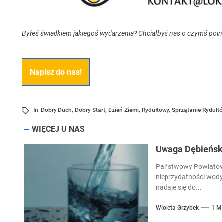
Byłeś świadkiem jakiegoś wydarzenia? Chciałbyś nas o czymś poi
Napisz do nas!
In
Dobry Duch
,
Dobry Start
,
Dzień Ziemi
,
Rydułtowy
,
Sprzątanie Rydułt
WIĘCEJ U NAS
Uwaga Dębieńsko
Państwowy Powiatowy
nieprzydatności wody
nadaje się do...
Wioleta Grzybek
1 M