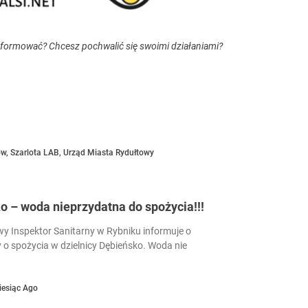
nformować? Chcesz pochwalić się swoimi działaniami?
ów
,
Szarlota LAB
,
Urząd Miasta Rydułtowy
 – woda nieprzydatna do spożycia!!!
 Inspektor Sanitarny w Rybniku informuje o
 o spożycia w dzielnicy Dębieńsko. Woda nie
iesiąc Ago