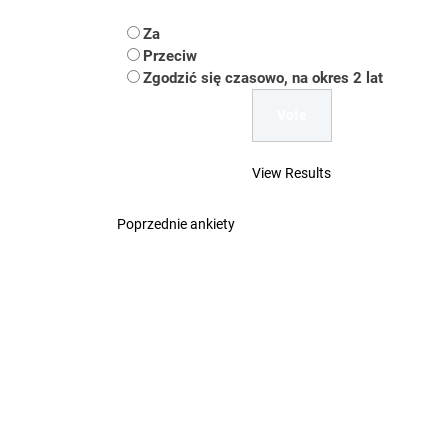
Koper – część 2.
Za
Koper
Przeciw
Zgodzić się czasowo, na okres 2 lat
Uwaga Dębieńsko –
Ilu mieszkańców m
View Results
Dość komentowania
Poprzednie ankiety