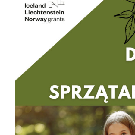
 woda nieprzydatna do spożycia!!!
a Rybnik?
 kolejnych afer w ochronie zdrowia — czas zacząć mówić o rozwiązan