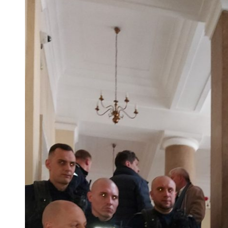
 woda nieprzydatna do spożycia!!!
a Rybnik?
 kolejnych afer w ochronie zdrowia — czas zacząć mówić o rozwiązan