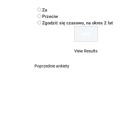
Koper – część 2.
Za
Koper
Przeciw
Zgodzić się czasowo, na okres 2 lat
Uwaga Dębieńsko –
Ilu mieszkańców m
View Results
Dość komentowania
Poprzednie ankiety