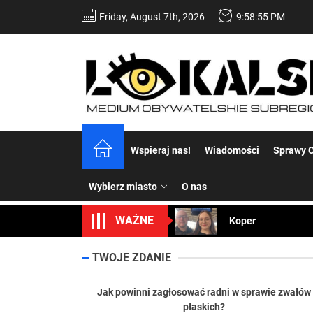
Skip
Friday, August 7th, 2026
9:58:57 PM
to
the
content
Dość komentowania
Wspieraj nas!
Wiadomości
Sprawy C
Koper – część 2.
Wybierz miasto
O nas
Koper
WAŻNE
Uwaga Dębieńsko –
Ilu mieszkańców m
TWOJE ZDANIE
Dość komentowania
Jak powinni zagłosować radni w sprawie zwałów
płaskich?