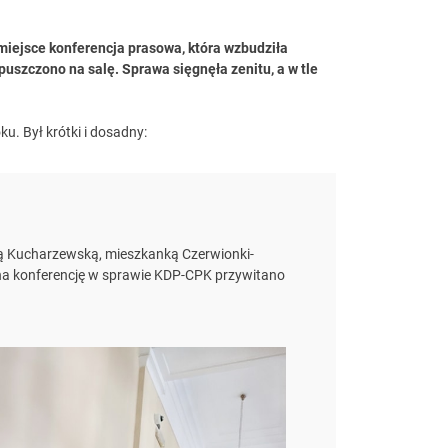
iejsce konferencja prasowa, która wzbudziła
szczono na salę. Sprawa sięgnęła zenitu, a w tle
u. Był krótki i dosadny:
ną Kucharzewską, mieszkanką Czerwionki-
na konferencję w sprawie KDP-CPK przywitano