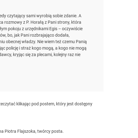
edy czytający sami wyrobią sobie zdanie. A
ca rozmowy z P. Horałą z Pani strony, która
łym pokoju z urzędnikami Egis – oczywiście
w, bo, jak Pani rozbrajająco dodała,
iu obecnej władzy. Nie wiem też czemu Panią
jąc policję i straż kogo mogą, a kogo nie mogą
cy, kryjąc się za plecami, kolejny raz nie
czytać klikając pod postem, który jest dostępny
a Piotra Flajszoka, twórcy posta.