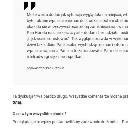
Może warto dodać jak sytuacja wyglądała na miejscu, wt
było tak: nie wpuszczenie nas do środka, a potem obietni
okazała się w rzeczywistości próbą zamknięcia nas w ma
Pan Horała nas nie zaszczycił – dodam: bez udziału medió
„będziecie protestować”. Tak wygląda prawda w wykonan
dziwi taki odbiór Pani osoby: wychodząc do nas i informu
wpuszczać, sama Pani na to zapracowała. Pani zleceniodaw
mieli odwagi się z nami spotkać.
odpowiedział Pan Orszulik
Ta dyskusja trwa bardzo długo. Wszystkie komentarze można prze
tutaj.
O co w tym wszystkim chodzi?
Przeglądając te wpisy postanowiliśmy zadzwonić do źródła – Pan