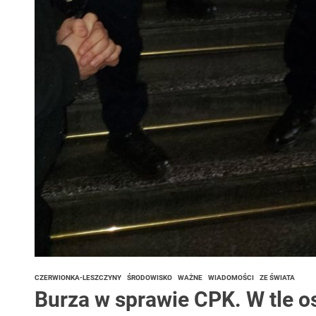
CZERWIONKA-LESZCZYNY
ŚRODOWISKO
WAŻNE
WIADOMOŚCI
ZE ŚWIATA
Burza w sprawie CPK. W tle 