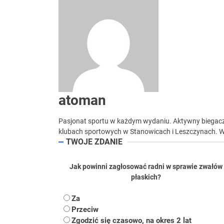
Koper – część 2.
Koper
Uwaga Dębieńsko –
Ilu mieszkańców m
atoman
Dość komentowania
Pasjonat sportu w każdym wydaniu. Aktywny biegacz.
klubach sportowych w Stanowicach i Leszczynach. W p
TWOJE ZDANIE
Jak powinni zagłosować radni w sprawie zwałów
płaskich?
Za
Przeciw
Zgodzić się czasowo, na okres 2 lat