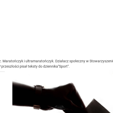
 woda nieprzydatna do spożycia!!!
a Rybnik?
 kolejnych afer w ochronie zdrowia — czas zacząć mówić o rozwiązan
 Maratończyk i ultramaratończyk. Działacz społeczny w Stowarzyszeniu 
rzeszłości pisał teksty do dziennika"Sport".