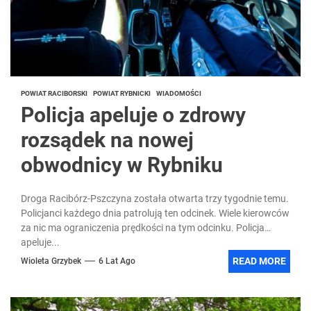
POWIAT RACIBORSKI
POWIAT RYBNICKI
WIADOMOŚCI
Policja apeluje o zdrowy
rozsądek na nowej
obwodnicy w Rybniku
Droga Racibórz-Pszczyna została otwarta trzy tygodnie temu.
Policjanci każdego dnia patrolują ten odcinek. Wiele kierowców
za nic ma ograniczenia prędkości na tym odcinku. Policja
apeluje...
READ MORE
Wioleta Grzybek
6 Lat Ago