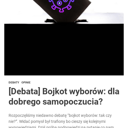
DEBATY
OPINIE
[Debata] Bojkot wyborów: dla
dobrego samopoczucia?
Rozpoczęliśmy niedawno debatę “bojkot wyborów: tak czy
nie?”. Widać pomysł był trafiony bo cieszy się kolejnymi
wypowiedziami. Dziś próba podpowiedzi na pytanie co nam