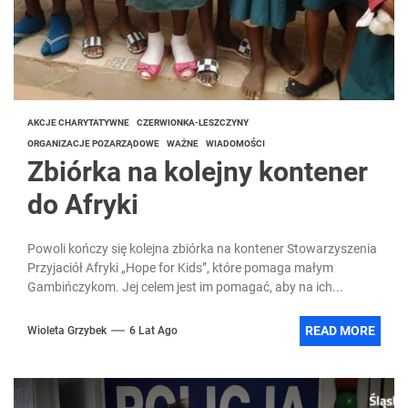
AKCJE CHARYTATYWNE
CZERWIONKA-LESZCZYNY
ORGANIZACJE POZARZĄDOWE
WAŻNE
WIADOMOŚCI
Zbiórka na kolejny kontener
do Afryki
Powoli kończy się kolejna zbiórka na kontener Stowarzyszenia
Przyjaciół Afryki „Hope for Kids”, które pomaga małym
Gambińczykom. Jej celem jest im pomagać, aby na ich...
READ MORE
Wioleta Grzybek
6 Lat Ago