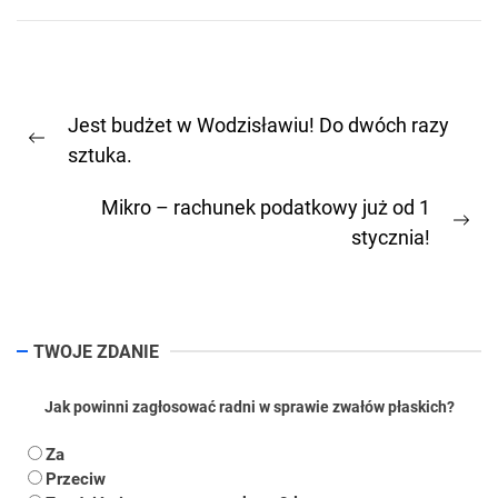
Nawigacja
Jest budżet w Wodzisławiu! Do dwóch razy
wpisu
Previous
sztuka.
post:
Mikro – rachunek podatkowy już od 1
Ne
stycznia!
pos
TWOJE ZDANIE
Jak powinni zagłosować radni w sprawie zwałów płaskich?
Za
Przeciw