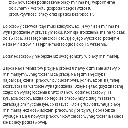
zrównoważone podnoszenie płacy minimalnej, współmierne
do dynamiki wzrostu gospodarczego i wzrostu
produktywności pracy oraz spadku bezrobocia”.
Do połowy czerwca rząd musi zdecydować, ile wyniesie minimalne
wynagrodzenie w przyszłym roku. Komisja Trójdzielna, ma na to czas
do 15 lipca. Jeśli tego nie zrobi, decyzję o jego wysokości podejmie
Rada Ministrów. Następnie musi to ogłosić do 15 września.
Dodatek stażowy nie będzie już uwzględniony w płacy minimalnej.
2 lipca Rada Ministrów przyjęła projekt ustawy o zmianie ustawy o
minimalnym wynagrodzeniu za pracę. Na tę zmianę chyba
najbardziej czekali pracownicy budżetówki, ponieważ oni najmniej
skorzystali na wzroście wynagrodzenia. Dzieje się tak, gdyż znaczną
część ich wynagrodzenia brutto stanowi dodatek stażowy. Ta
sytuacja doprowadziła do tego, że pracownicy z długim stażem
zarabiają praktycznie tyle, co stażyści. Obie grupy otrzymują płacę
minimalną lecz doświadczeni pracownicy otrzymują dodatek za
wysługę lat, a u nowych pracowników całość wynagrodzenia składa
się z płacy podstawowej.