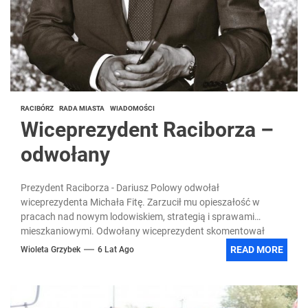
RACIBÓRZ
RADA MIASTA
WIADOMOŚCI
Wiceprezydent Raciborza –
odwołany
Prezydent Raciborza - Dariusz Polowy odwołał
wiceprezydenta Michała Fitę. Zarzucił mu opieszałość w
pracach nad nowym lodowiskiem, strategią i sprawami
mieszkaniowymi. Odwołany wiceprezydent skomentował
sprawę....
READ MORE
Wioleta Grzybek
6 Lat Ago