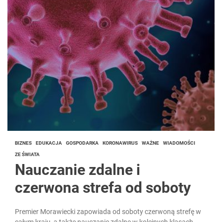
BIZNES
EDUKACJA
GOSPODARKA
KORONAWIRUS
WAŻNE
WIADOMOŚCI
ZE ŚWIATA
Nauczanie zdalne i
czerwona strefa od soboty
Premier Morawiecki zapowiada od soboty czerwoną strefę w
całym kraju, a także nauczanie zdalne w kolejnych klasach