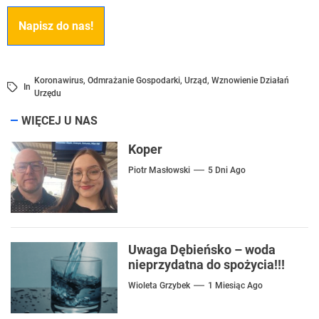
Napisz do nas!
Koronawirus
,
Odmrażanie Gospodarki
,
Urząd
,
Wznowienie Działań
In
Urzędu
WIĘCEJ U NAS
Koper
Piotr Masłowski
5 Dni Ago
Uwaga Dębieńsko – woda
nieprzydatna do spożycia!!!
Wioleta Grzybek
1 Miesiąc Ago