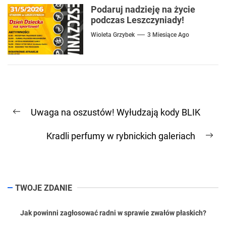
Podaruj nadzieję na życie
podczas Leszczyniady!
Wioleta Grzybek
3 Miesiące Ago
Nawigacja
Uwaga na oszustów! Wyłudzają kody BLIK
wpisu
Previous
post:
Kradli perfumy w rybnickich galeriach
Ne
pos
TWOJE ZDANIE
Jak powinni zagłosować radni w sprawie zwałów płaskich?