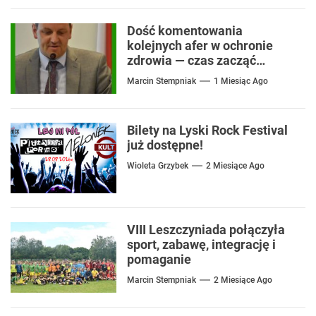
Dość komentowania
kolejnych afer w ochronie
zdrowia — czas zacząć
mówić o rozwiązaniach
Marcin Stempniak
1 Miesiąc Ago
Bilety na Lyski Rock Festival
już dostępne!
Wioleta Grzybek
2 Miesiące Ago
VIII Leszczyniada połączyła
sport, zabawę, integrację i
pomaganie
Marcin Stempniak
2 Miesiące Ago