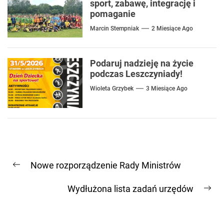
sport, zabawę, integrację i
pomaganie
Marcin Stempniak
2 Miesiące Ago
Podaruj nadzieję na życie
podczas Leszczyniady!
Wioleta Grzybek
3 Miesiące Ago
Nawigacja
Nowe rozporządzenie Rady Ministrów
wpisu
Previous
post:
Wydłużona lista zadań urzędów
Ne
pos