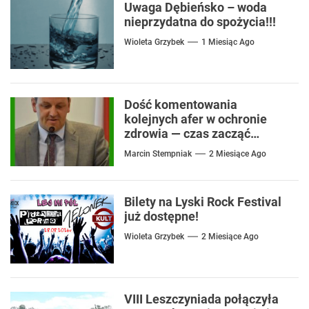
Uwaga Dębieńsko – woda
nieprzydatna do spożycia!!!
Wioleta Grzybek
1 Miesiąc Ago
Dość komentowania
kolejnych afer w ochronie
zdrowia — czas zacząć
mówić o rozwiązaniach
Marcin Stempniak
2 Miesiące Ago
Bilety na Lyski Rock Festival
już dostępne!
Wioleta Grzybek
2 Miesiące Ago
VIII Leszczyniada połączyła