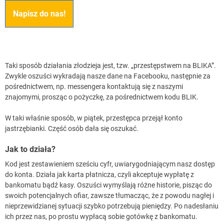
Napisz do nas!
Taki sposób działania złodzieja jest, tzw. „przestępstwem na BLIKA”.
Zwykle oszuści wykradają nasze dane na Facebooku, następnie za
pośrednictwem, np. messengera kontaktują się z naszymi
znajomymi, prosząc o pożyczkę, za pośrednictwem kodu BLIK.
W taki właśnie sposób, w piątek, przestępca przejął konto
jastrzębianki. Część osób dała się oszukać.
Jak to działa?
Kod jest zestawieniem sześciu cyfr, uwiarygodniającym nasz dostęp
do konta. Działa jak karta płatnicza, czyli akceptuje wypłatę z
bankomatu bądź kasy. Oszuści wymyślają różne historie, pisząc do
swoich potencjalnych ofiar, zawsze tłumacząc, że z powodu nagłej i
nieprzewidzianej sytuacji szybko potrzebują pieniędzy. Po nadesłaniu
ich przez nas, po prostu wypłacą sobie gotówkę z bankomatu.