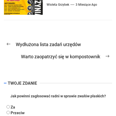
Wioleta Grzybek
3 Miesiące Ago
Nawigacja
Wydłużona lista zadań urzędów
wpisu
Previous
post:
Warto zaopatrzyć się w kompostownik
Ne
pos
TWOJE ZDANIE
Jak powinni zagłosować radni w sprawie zwałów płaskich?
Za
Przeciw