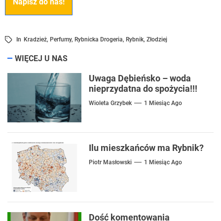
Napisz do nas!
In
Kradzież
,
Perfumy
,
Rybnicka Drogeria
,
Rybnik
,
Złodziej
WIĘCEJ U NAS
Uwaga Dębieńsko – woda
nieprzydatna do spożycia!!!
Wioleta Grzybek
1 Miesiąc Ago
Ilu mieszkańców ma Rybnik?
Piotr Masłowski
1 Miesiąc Ago
Dość komentowania