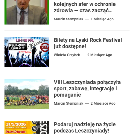
kolejnych afer w ochronie
zdrowia — czas zacząć
mówić o rozwiązaniach
Marcin Stempniak
1 Miesiąc Ago
Bilety na Lyski Rock Festival
już dostępne!
Wioleta Grzybek
2 Miesiące Ago
VIII Leszczyniada połączyła
sport, zabawę, integrację i
pomaganie
Marcin Stempniak
2 Miesiące Ago
Podaruj nadzieję na życie
podczas Leszczyniady!