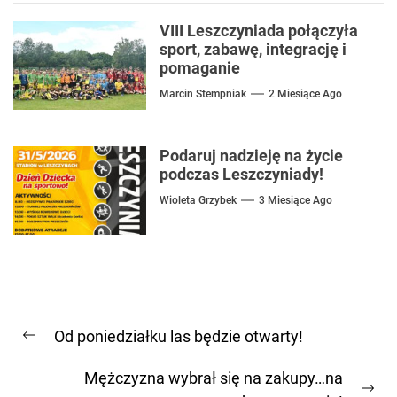
VIII Leszczyniada połączyła
sport, zabawę, integrację i
pomaganie
Marcin Stempniak
2 Miesiące Ago
Podaruj nadzieję na życie
podczas Leszczyniady!
Wioleta Grzybek
3 Miesiące Ago
Nawigacja
Od poniedziałku las będzie otwarty!
wpisu
Previous
post:
Mężczyzna wybrał się na zakupy…na