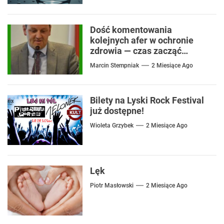
Dość komentowania
kolejnych afer w ochronie
zdrowia — czas zacząć
mówić o rozwiązaniach
Marcin Stempniak
2 Miesiące Ago
Bilety na Lyski Rock Festival
już dostępne!
Wioleta Grzybek
2 Miesiące Ago
Lęk
Piotr Masłowski
2 Miesiące Ago