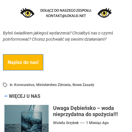
Byłeś świadkiem jakiegoś wydarzenia? Chciałbyś nas o czymś
poinformować? Chcesz pochwalić się swoimi działaniami?
Napisz do nas!
In
Koronawirus
,
Ministerstwo Zdrowia
,
Nowe Zasady
WIĘCEJ U NAS
Uwaga Dębieńsko – woda
nieprzydatna do spożycia!!!
Wioleta Grzybek
1 Miesiąc Ago