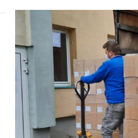
 woda nieprzydatna do spożycia!!!
a Rybnik?
 kolejnych afer w ochronie zdrowia — czas zacząć mówić o rozwiązan