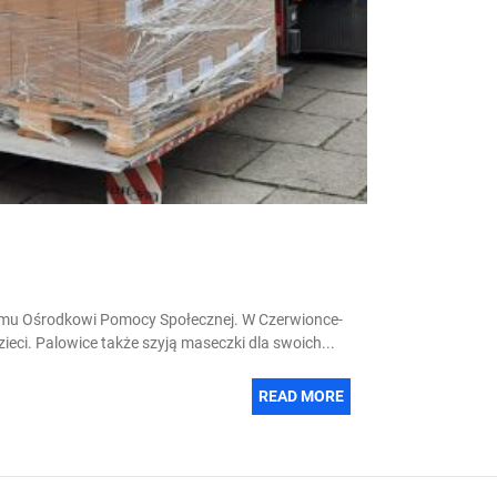
emu Ośrodkowi Pomocy Społecznej. W Czerwionce-
eci. Palowice także szyją maseczki dla swoich...
READ MORE