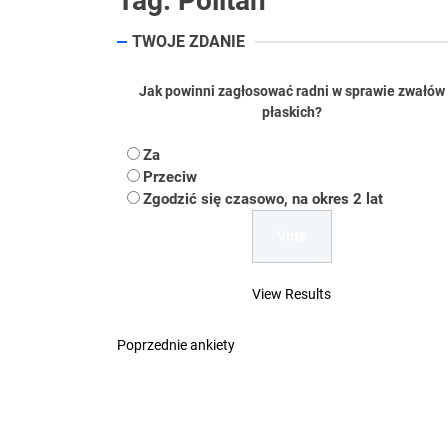
Tag:
Politan
Koper – część 2.
TWOJE ZDANIE
Koper
Jak powinni zagłosować radni w sprawie zwałów
płaskich?
Uwaga Dębieńsko –
Za
Ilu mieszkańców m
Przeciw
Zgodzić się czasowo, na okres 2 lat
Dość komentowania
View Results
Poprzednie ankiety