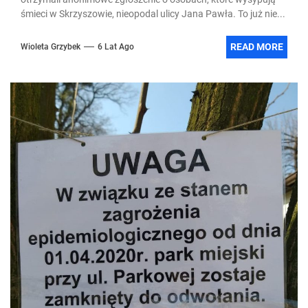
śmieci w Skrzyszowie, nieopodal ulicy Jana Pawła. To już nie...
READ MORE
Wioleta Grzybek
6 Lat Ago