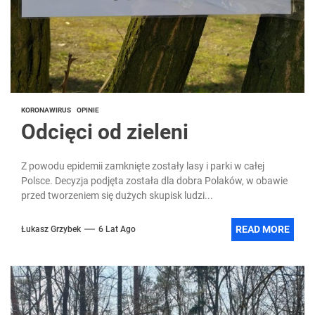
KORONAWIRUS
OPINIE
Odcięci od zieleni
Z powodu epidemii zamknięte zostały lasy i parki w całej
Polsce. Decyzja podjęta została dla dobra Polaków, w obawie
przed tworzeniem się dużych skupisk ludzi...
READ MORE
Łukasz Grzybek
6 Lat Ago