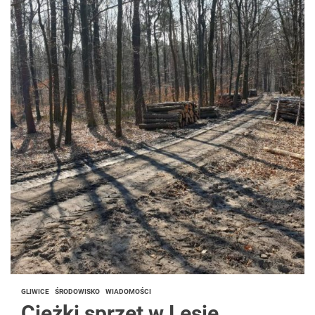
GLIWICE
ŚRODOWISKO
WIADOMOŚCI
Ciężki sprzęt w Lesie