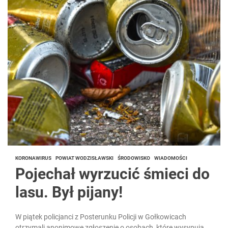
KORONAWIRUS
POWIAT WODZISŁAWSKI
ŚRODOWISKO
WIADOMOŚCI
Pojechał wyrzucić śmieci do
lasu. Był pijany!
W piątek policjanci z Posterunku Policji w Gołkowicach
otrzymali anonimowe zgłoszenie o osobach, które wysypują